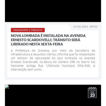
24 JUL 2026 - 09h35
TRANSPORTE E TRÂNSITO
NOVA LOMBADA É INSTALADA NA AVENIDA
ERNESTO SCARDOVELLI; TRÂNSITO SERÁ
LIBERADO NESTA SEXTA-FEIRA
A Prefeitura de Dracena, por meio da Secretaria de
Infraestrutura e Assuntos Viários, informa que foi implantado
um redutor de velocidade do tipo lombada na Avenida
Ernesto Scardovelli, na altura do número 398, no bairro Sol
Nascente (antiga Rua 1/Estrada Municipal DRA-356). A
intervenção tem como...
JUL
23