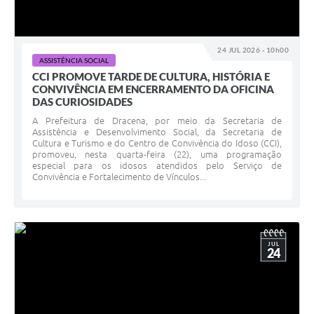
24 JUL 2026 - 10h00
ASSISTÊNCIA SOCIAL
CCI PROMOVE TARDE DE CULTURA, HISTÓRIA E
CONVIVÊNCIA EM ENCERRAMENTO DA OFICINA
DAS CURIOSIDADES
A Prefeitura de Dracena, por meio da Secretaria de
Assistência e Desenvolvimento Social, da Secretaria de
Cultura e Turismo e do Centro de Convivência do Idoso (CCI),
promoveu, nesta quarta-feira (22), uma programação
especial para os idosos atendidos pelo Serviço de
Convivência e Fortalecimento de Vínculos...
JUL
24