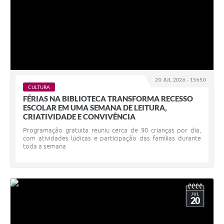
20 JUL 2026 - 15h50
CULTURA
FÉRIAS NA BIBLIOTECA TRANSFORMA RECESSO
ESCOLAR EM UMA SEMANA DE LEITURA,
CRIATIVIDADE E CONVIVÊNCIA
Programação gratuita reuniu cerca de 90 crianças por dia,
com atividades lúdicas e participação das famílias durante
toda a semana
JUL
20