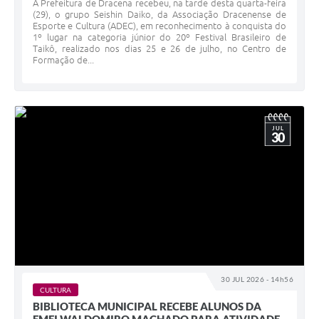
A Prefeitura de Dracena recebeu, na tarde desta quarta-feira
(29), o grupo Seishin Daiko, da Associação Dracenense de
Esporte e Cultura (ADEC), em reconhecimento à conquista do
1º lugar na categoria júnior do 20º Festival Brasileiro de
Taikô, realizado nos dias 25 e 26 de julho, no Centro de
Formação de...
JUL
30
30 JUL 2026 - 14h56
CULTURA
BIBLIOTECA MUNICIPAL RECEBE ALUNOS DA