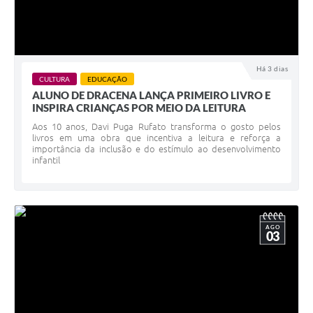
Há 3 dias
CULTURA
EDUCAÇÃO
ALUNO DE DRACENA LANÇA PRIMEIRO LIVRO E
INSPIRA CRIANÇAS POR MEIO DA LEITURA
Aos 10 anos, Davi Puga Rufato transforma o gosto pelos
livros em uma obra que incentiva a leitura e reforça a
importância da inclusão e do estímulo ao desenvolvimento
infantil
AGO
03