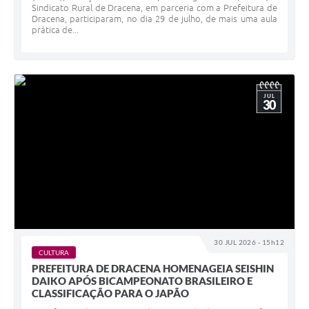
Sindicato Rural de Dracena, em parceria com a Prefeitura de
Dracena, participaram, no dia 29 de julho, de mais uma aula
prática de...
JUL
30
30 JUL 2026 - 15h12
CULTURA
PREFEITURA DE DRACENA HOMENAGEIA SEISHIN
DAIKO APÓS BICAMPEONATO BRASILEIRO E
CLASSIFICAÇÃO PARA O JAPÃO