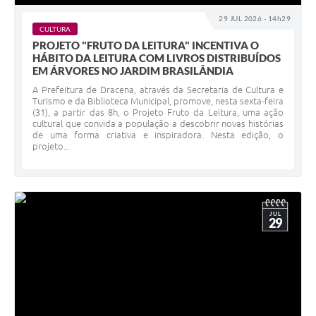
29 JUL 2026 - 14h29
CULTURA
PROJETO "FRUTO DA LEITURA" INCENTIVA O
HÁBITO DA LEITURA COM LIVROS DISTRIBUÍDOS
EM ÁRVORES NO JARDIM BRASILÂNDIA
A Prefeitura de Dracena, através da Secretaria de Cultura e
Turismo e da Biblioteca Municipal, promove, nesta sexta-feira
(31), a partir das 8h, o Projeto Fruto da Leitura, uma ação
cultural que convida a população a descobrir novas histórias
de uma forma criativa e inspiradora. Nesta edição, o
projeto...
JUL
29