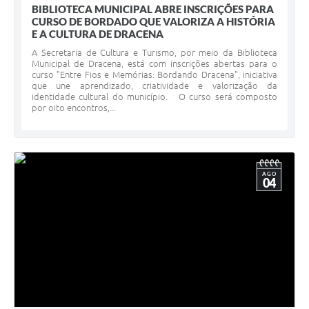
BIBLIOTECA MUNICIPAL ABRE INSCRIÇÕES PARA
CURSO DE BORDADO QUE VALORIZA A HISTÓRIA
E A CULTURA DE DRACENA
A Secretaria de Cultura e Turismo, por meio da Biblioteca
Municipal de Dracena, está com inscrições abertas para o
curso "Entre Fios e Memórias: Bordando Dracena", iniciativa
que une aprendizado, criatividade e valorização da
identidade cultural do município. O curso será composto
por oito encontros,...
AGO
04