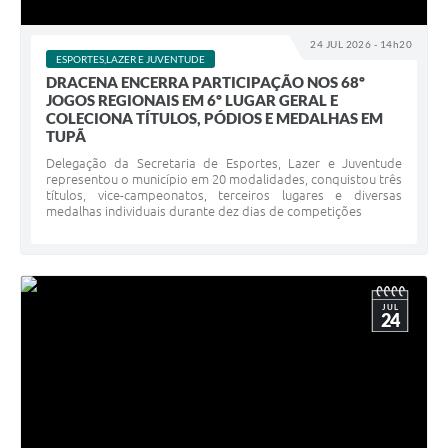
24 JUL 2026 - 14h20
ESPORTES,LAZER E JUVENTUDE
DRACENA ENCERRA PARTICIPAÇÃO NOS 68º
JOGOS REGIONAIS EM 6º LUGAR GERAL E
COLECIONA TÍTULOS, PÓDIOS E MEDALHAS EM
TUPÃ
Delegação da Secretaria de Esportes, Lazer e Juventude
representou o município em 20 modalidades, conquistou três
títulos, vice-campeonatos, terceiros lugares e diversas
medalhas individuais durante dez dias de competições
JUL
24