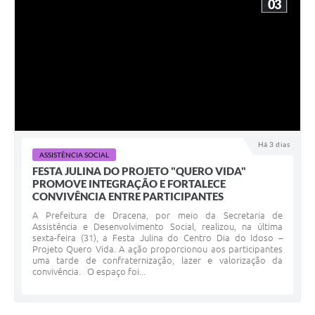
03
Há 3 dias
ASSISTÊNCIA SOCIAL
FESTA JULINA DO PROJETO "QUERO VIDA"
PROMOVE INTEGRAÇÃO E FORTALECE
CONVIVÊNCIA ENTRE PARTICIPANTES
A Prefeitura de Dracena, por meio da Secretaria de
Assistência e Desenvolvimento Social, realizou, na última
sexta-feira (31), a Festa Julina do Centro Dia do Idoso –
Projeto Quero Vida. A ação proporcionou aos participantes
uma tarde de confraternização, lazer e valorização da
convivência. O espaço foi...