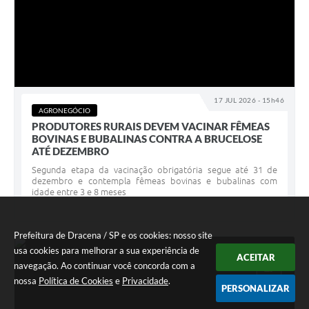
17 JUL 2026 - 15h46
AGRONEGÓCIO
PRODUTORES RURAIS DEVEM VACINAR FÊMEAS
BOVINAS E BUBALINAS CONTRA A BRUCELOSE
ATÉ DEZEMBRO
Segunda etapa da vacinação obrigatória segue até 31 de
dezembro e contempla fêmeas bovinas e bubalinas com
idade entre 3 e 8 meses
Prefeitura de Dracena / SP e os cookies: nosso site
usa cookies para melhorar a sua experiência de
ACEITAR
JUL
17
navegação. Ao continuar você concorda com a
nossa
Política de Cookies
e
Privacidade
.
PERSONALIZAR