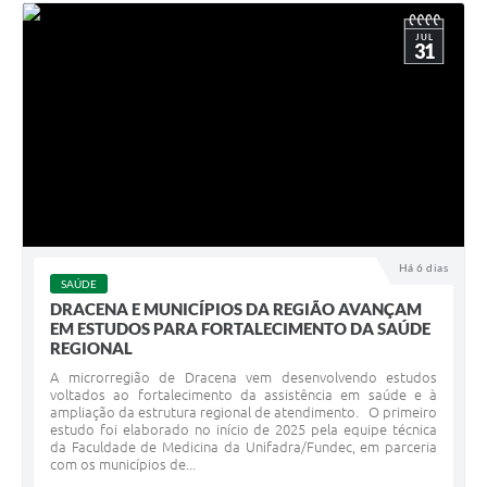
JUL
31
Há 6 dias
SAÚDE
DRACENA E MUNICÍPIOS DA REGIÃO AVANÇAM
EM ESTUDOS PARA FORTALECIMENTO DA SAÚDE
REGIONAL
A microrregião de Dracena vem desenvolvendo estudos
voltados ao fortalecimento da assistência em saúde e à
ampliação da estrutura regional de atendimento. O primeiro
estudo foi elaborado no início de 2025 pela equipe técnica
da Faculdade de Medicina da Unifadra/Fundec, em parceria
com os municípios de...