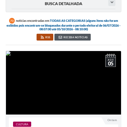
BUSCA DETALHADA
notícias encontradas em
TODAS AS CATEGORIAS (alguns itens não foram
73
exibidos pois encontram-se bloqueados durante o período eleitoral de 06/07/2026 -
08:07:00 até 05/10/2026 - 08:10:00)
RSS
RECEBA NOTÍCIAS
AGO
05
Ontem
CULTURA