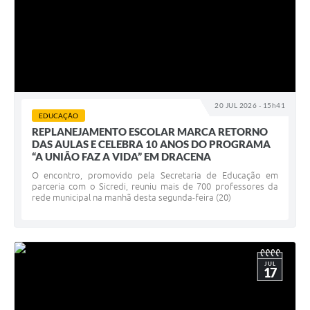
20 JUL 2026 - 15h41
EDUCAÇÃO
REPLANEJAMENTO ESCOLAR MARCA RETORNO
DAS AULAS E CELEBRA 10 ANOS DO PROGRAMA
“A UNIÃO FAZ A VIDA” EM DRACENA
O encontro, promovido pela Secretaria de Educação em
parceria com o Sicredi, reuniu mais de 700 professores da
rede municipal na manhã desta segunda-feira (20)
JUL
17