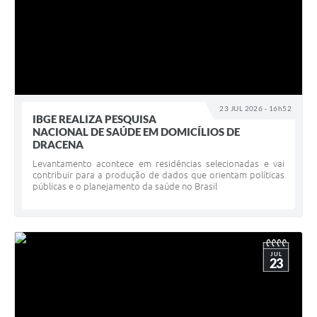
23 JUL 2026 - 16h52
IBGE REALIZA PESQUISA
NACIONAL DE SAÚDE EM DOMICÍLIOS DE
DRACENA
Levantamento acontece em residências selecionadas e vai
contribuir para a produção de dados que orientam políticas
públicas e o planejamento da saúde no Brasil
JUL
23