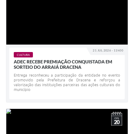
21 JUL 2026 - 11h00
CULTURA
ADEC RECEBE PREMIAÇÃO CONQUISTADA EM
SORTEIO DO ARRAIÁ DRACENA
Entrega reconheceu a participação da entidade no evento
promovido pela Prefeitura de Dracena e reforçou a
valorização das instituições parceiras das ações culturais do
município
JUL
20