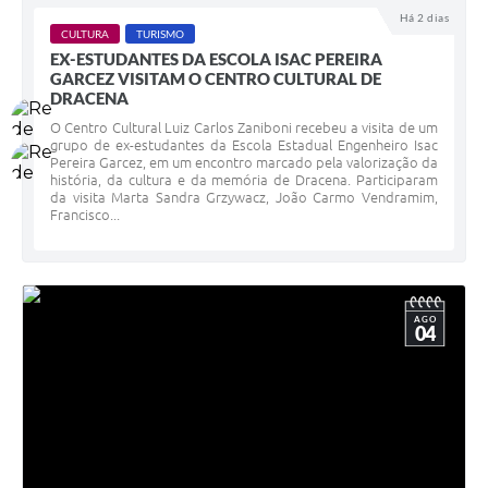
Há 2 dias
CULTURA
TURISMO
EX-ESTUDANTES DA ESCOLA ISAC PEREIRA
GARCEZ VISITAM O CENTRO CULTURAL DE
DRACENA
O Centro Cultural Luiz Carlos Zaniboni recebeu a visita de um
grupo de ex-estudantes da Escola Estadual Engenheiro Isac
Pereira Garcez, em um encontro marcado pela valorização da
história, da cultura e da memória de Dracena. Participaram
da visita Marta Sandra Grzywacz, João Carmo Vendramim,
Francisco...
AGO
04