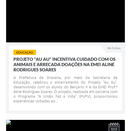
Há 3 dias
EDUCAÇÃO
PROJETO "AU AU" INCENTIVA CUIDADO COM OS
ANIMAIS E ARRECADA DOAÇÕES NA EMEI ALINE
RODRIGUES SOARES
A Prefeitura de Dracena, por meio da Secretaria de
Educação, celebrou o encerramento do Projeto "Au Au",
desenvolvido com os alunos do Berçário II A da EMEI Prof.ª
Aline Rodrigues Soares. O projeto, realizada em parceria com
o Programa “A União Faz a Vida” (PUFV), proporcionou
experiências voltadas ao...
AGO