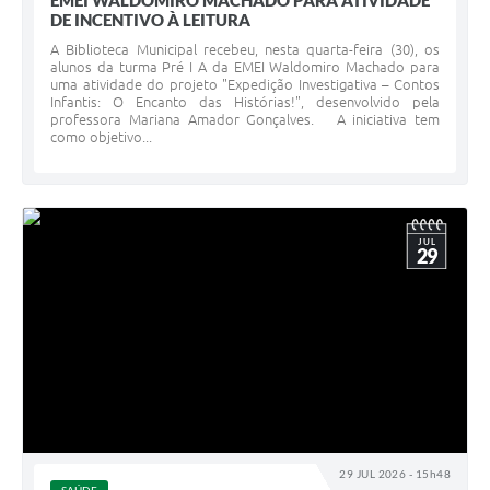
EMEI WALDOMIRO MACHADO PARA ATIVIDADE
DE INCENTIVO À LEITURA
A Biblioteca Municipal recebeu, nesta quarta-feira (30), os
alunos da turma Pré I A da EMEI Waldomiro Machado para
uma atividade do projeto "Expedição Investigativa – Contos
Infantis: O Encanto das Histórias!", desenvolvido pela
professora Mariana Amador Gonçalves. A iniciativa tem
como objetivo...
JUL
29
29 JUL 2026 - 15h48