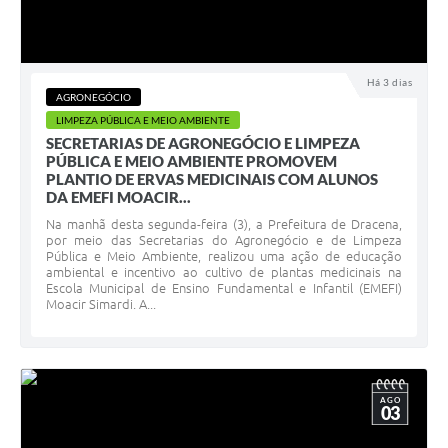
Há 3 dias
AGRONEGÓCIO
LIMPEZA PÚBLICA E MEIO AMBIENTE
SECRETARIAS DE AGRONEGÓCIO E LIMPEZA
PÚBLICA E MEIO AMBIENTE PROMOVEM
PLANTIO DE ERVAS MEDICINAIS COM ALUNOS
DA EMEFI MOACIR...
Na manhã desta segunda-feira (3), a Prefeitura de Dracena,
por meio das Secretarias do Agronegócio e de Limpeza
Pública e Meio Ambiente, realizou uma ação de educação
ambiental e incentivo ao cultivo de plantas medicinais na
Escola Municipal de Ensino Fundamental e Infantil (EMEFI)
Moacir Simardi. A...
AGO
03