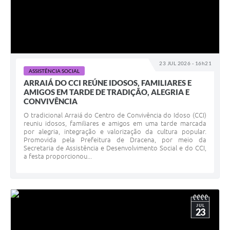
23 JUL 2026 - 16h21
ASSISTÊNCIA SOCIAL
ARRAIÁ DO CCI REÚNE IDOSOS, FAMILIARES E
AMIGOS EM TARDE DE TRADIÇÃO, ALEGRIA E
CONVIVÊNCIA
O tradicional Arraiá do Centro de Convivência do Idoso (CCI)
reuniu idosos, familiares e amigos em uma tarde marcada
por alegria, integração e valorização da cultura popular.
Promovida pela Prefeitura de Dracena, por meio da
Secretaria de Assistência e Desenvolvimento Social e do CCI,
a festa proporcionou...
JUL
23