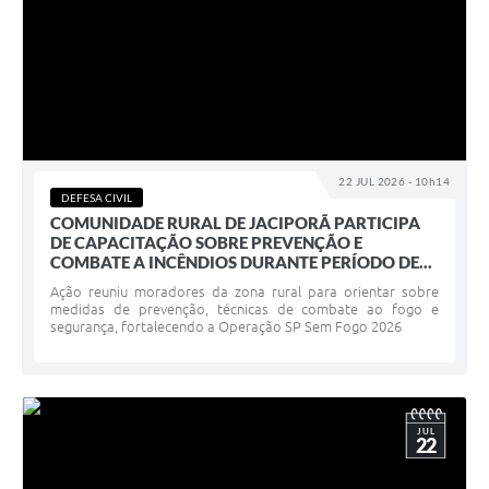
22 JUL 2026 - 10h14
DEFESA CIVIL
COMUNIDADE RURAL DE JACIPORÃ PARTICIPA
DE CAPACITAÇÃO SOBRE PREVENÇÃO E
COMBATE A INCÊNDIOS DURANTE PERÍODO DE...
Ação reuniu moradores da zona rural para orientar sobre
medidas de prevenção, técnicas de combate ao fogo e
segurança, fortalecendo a Operação SP Sem Fogo 2026
JUL
22