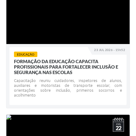
23 JUL 2026 - 15h52
EDUCAÇÃO
FORMAÇÃO DA EDUCAÇÃO CAPACITA
PROFISSIONAIS PARA FORTALECER INCLUSÃO E
SEGURANÇA NAS ESCOLAS
Capacitação reuniu cuidadores, inspetores de alunos,
auxiliares e motoristas de transporte escolar, com
orientações sobre inclusão, primeiros socorros e
acolhimento
JUL
22