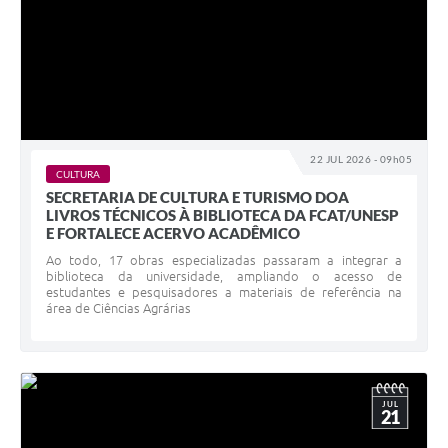
22 JUL 2026 - 09h05
CULTURA
SECRETARIA DE CULTURA E TURISMO DOA
LIVROS TÉCNICOS À BIBLIOTECA DA FCAT/UNESP
E FORTALECE ACERVO ACADÊMICO
Ao todo, 17 obras especializadas passaram a integrar a
biblioteca da universidade, ampliando o acesso de
estudantes e pesquisadores a materiais de referência na
área de Ciências Agrárias
JUL
21