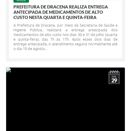
SAÚDE
PREFEITURA DE DRACENA REALIZA ENTREGA
ANTECIPADA DE MEDICAMENTOS DE ALTO
CUSTO NESTA QUARTA E QUINTA-FEIRA
A Prefeitura de Dracena, por meio da Secretaria de Saúde e
Higiene Pública, realizará a entrega antecipada dos
medicamentos de alto custo nos dias 30 e 31 de julho (quarta
e quinta-feira), das 7h às 17h. Após esses dois dias de
entrega antecipada, o atendimento seguirá normalmente até
o dia 10 de agosto,...
JUL
29