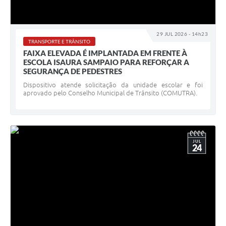
29 JUL 2026 - 14h23
TRANSPORTE E TRÂNSITO
FAIXA ELEVADA É IMPLANTADA EM FRENTE À
ESCOLA ISAURA SAMPAIO PARA REFORÇAR A
SEGURANÇA DE PEDESTRES
Dispositivo atende solicitação da unidade escolar e foi
aprovado pelo Conselho Municipal de Trânsito (COMUTRA).
JUL
24