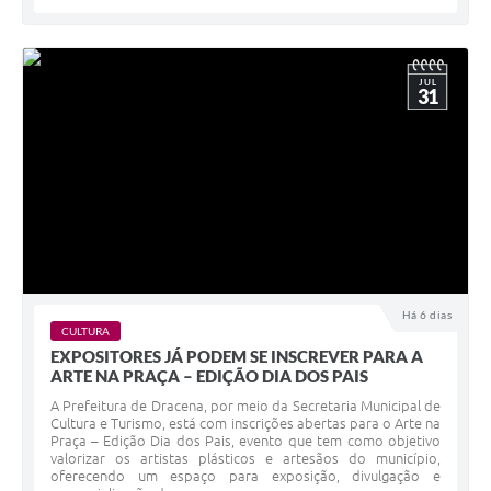
JUL
31
Há 6 dias
CULTURA
EXPOSITORES JÁ PODEM SE INSCREVER PARA A
ARTE NA PRAÇA – EDIÇÃO DIA DOS PAIS
A Prefeitura de Dracena, por meio da Secretaria Municipal de
Cultura e Turismo, está com inscrições abertas para o Arte na
Praça – Edição Dia dos Pais, evento que tem como objetivo
valorizar os artistas plásticos e artesãos do município,
oferecendo um espaço para exposição, divulgação e