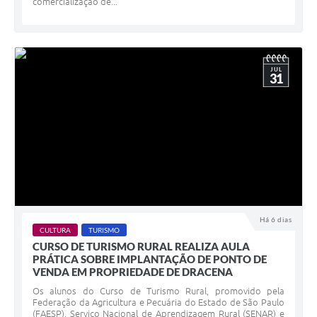
comercialização de...
JUL
31
Há 6 dias
CULTURA
TURISMO
CURSO DE TURISMO RURAL REALIZA AULA
PRÁTICA SOBRE IMPLANTAÇÃO DE PONTO DE
VENDA EM PROPRIEDADE DE DRACENA
Os alunos do Curso de Turismo Rural, promovido pela
Federação da Agricultura e Pecuária do Estado de São Paulo
(FAESP), Serviço Nacional de Aprendizagem Rural (SENAR) e