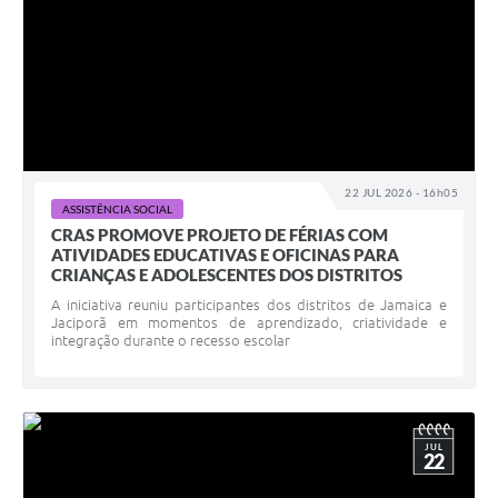
22 JUL 2026 - 16h05
ASSISTÊNCIA SOCIAL
CRAS PROMOVE PROJETO DE FÉRIAS COM
ATIVIDADES EDUCATIVAS E OFICINAS PARA
CRIANÇAS E ADOLESCENTES DOS DISTRITOS
A iniciativa reuniu participantes dos distritos de Jamaica e
Jaciporã em momentos de aprendizado, criatividade e
integração durante o recesso escolar
JUL
22