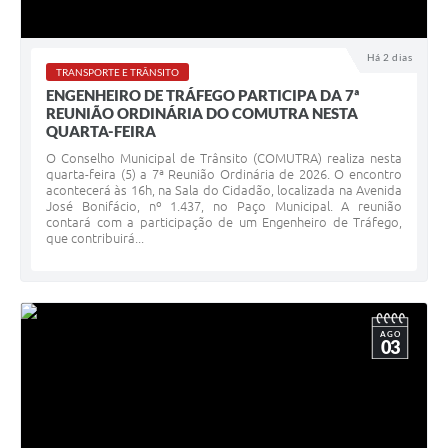
Há 2 dias
TRANSPORTE E TRÂNSITO
ENGENHEIRO DE TRÁFEGO PARTICIPA DA 7ª
REUNIÃO ORDINÁRIA DO COMUTRA NESTA
QUARTA-FEIRA
O Conselho Municipal de Trânsito (COMUTRA) realiza nesta
quarta-feira (5) a 7ª Reunião Ordinária de 2026. O encontro
acontecerá às 16h, na Sala do Cidadão, localizada na Avenida
José Bonifácio, nº 1.437, no Paço Municipal. A reunião
contará com a participação de um Engenheiro de Tráfego,
que contribuirá...
AGO
03