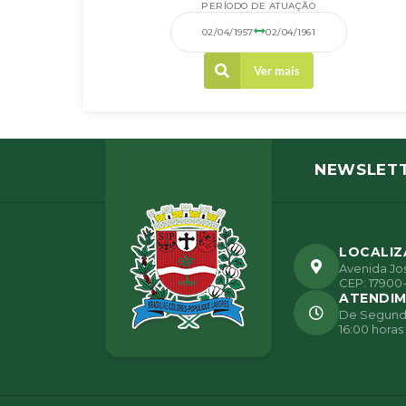
PERÍODO DE ATUAÇÃO
02/04/1957
02/04/1961
Ver mais
NEWSLET
LOCALI
Avenida Jos
CEP: 17900-
ATENDI
De Segunda 
16:00 horas