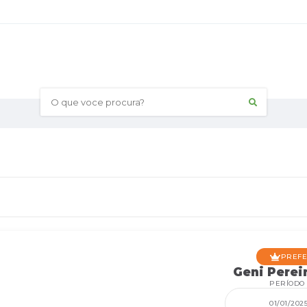
O que voce procura?
PREFEI
Geni Perei
PERÍODO
01/01/202