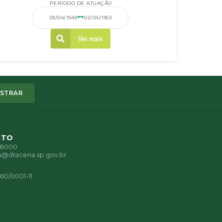
PERÍODO DE ATUAÇÃO
03/04/1949
02/04/1953
Ver mais
STRAR
ATO
1-8000
a@dracena.sp.gov.br
60/0001-11