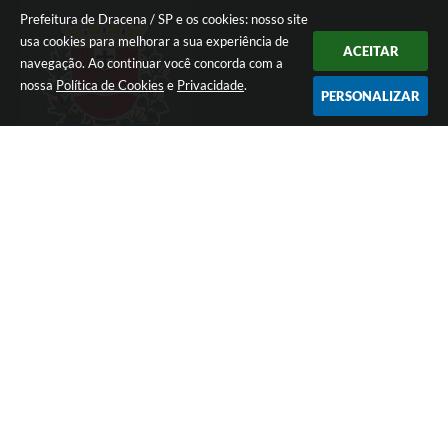
Prefeitura de Dracena / SP e os cookies: nosso site
usa cookies para melhorar a sua experiência de
ACEITAR
navegação. Ao continuar você concorda com a
nossa
Política de Cookies
e
Privacidade
.
PERSONALIZAR
LOCALIZAÇÃO
Avenida José Bonifácio, 1437 Centro
CEP: 17900-165
CONTATO
(18) 3821-8000
ouvidoria@dracena.sp.gov.br
ATENDIMENTO
De Segunda a Sexta Feira Das 09:00 às 11:00 e das
13:00 às 16:00 horas
CNPJ
44.880.060/0001-11