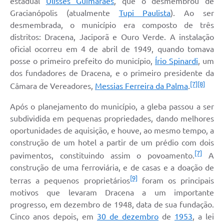
estadual
Ulisses Guimarães
, que o desmembrou de
Gracianópolis (atualmente
Tupi Paulista
). Ao ser
desmembrada, o município era composto de três
distritos: Dracena, Jaciporã e Ouro Verde. A instalação
oficial ocorreu em 4 de abril de 1949, quando tomava
posse o primeiro prefeito do município,
Írio Spinardi
, um
dos fundadores de Dracena, e o primeiro presidente da
[7]
[8]
Câmara de Vereadores,
Messias Ferreira da Palma
.
Após o planejamento do município, a gleba passou a ser
subdividida em pequenas propriedades, dando melhores
oportunidades de aquisição, e houve, ao mesmo tempo, a
construção de um hotel a partir de um prédio com dois
[7]
pavimentos, constituindo assim o povoamento.
A
construção de uma ferroviária, e de casas e a doação de
[9]
terras a pequenos proprietários
foram os principais
motivos que levaram Dracena a um importante
progresso, em dezembro de 1948, data de sua fundação.
Cinco anos depois, em
30 de dezembro
de
1953
, a lei