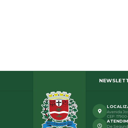
NEWSLET
LOCALI
Avenida Jos
CEP: 17900-
ATENDI
De Segunda 