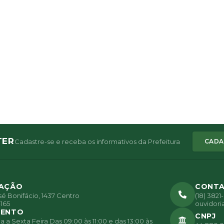
TER
Cadastre-se e receba os informativos da Prefeitura
CADA
ZAÇÃO
CONT
é Bonifácio, 1437 Centro
(18) 382
165
ouvidori
MENTO
CNPJ
a Sexta Feira Das 09:00 às 11:00 e das 13:00 às