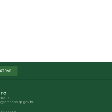
STRAR
ATO
1-8000
a@dracena.sp.gov.br