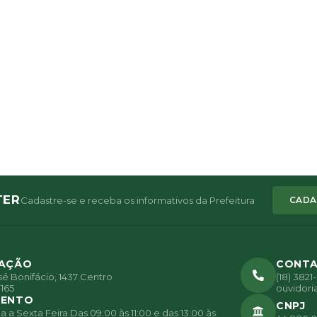
TER
Cadastre-se e receba os informativos da Prefeitura
CADA
ZAÇÃO
CONT
é Bonifácio, 1437 Centro
(18) 382
165
ouvidori
MENTO
CNPJ
a Sexta Feira Das 09:00 às 11:00 e das 13:00 às