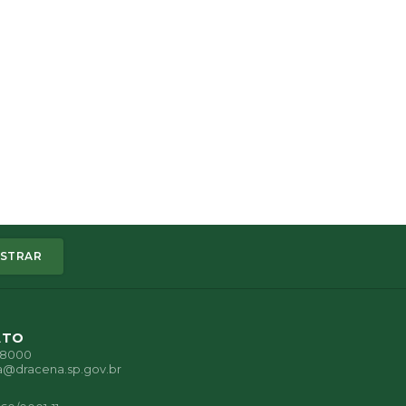
STRAR
ATO
1-8000
a@dracena.sp.gov.br