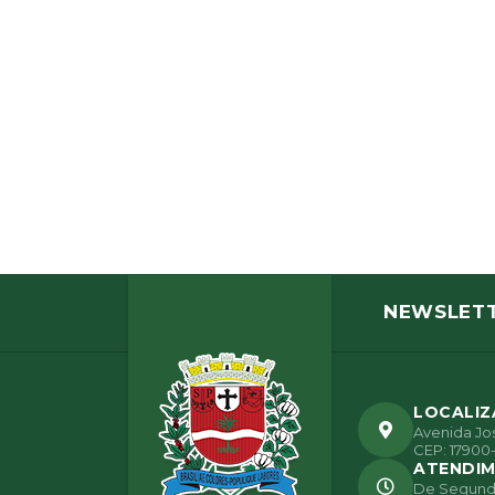
NEWSLET
LOCALI
Avenida Jos
CEP: 17900-
ATENDI
De Segunda 