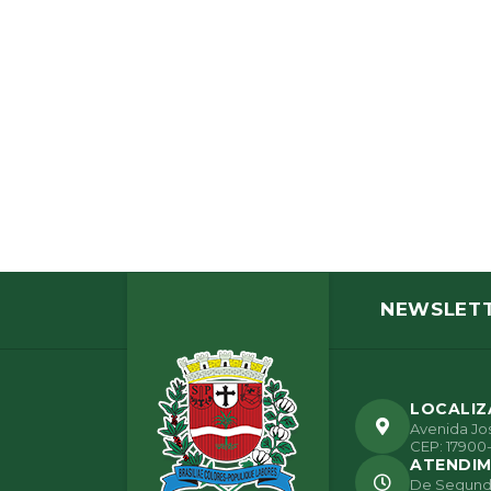
NEWSLET
LOCALI
Avenida Jos
CEP: 17900-
ATENDI
De Segunda 