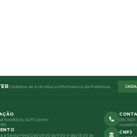
TER
Cadastre-se e receba os informativos da Prefeitura
CADA
ZAÇÃO
CONT
é Bonifácio, 1437 Centro
(18) 382
165
ouvidori
MENTO
CNPJ
a Sexta Feira Das 09:00 às 11:00 e das 13:00 às