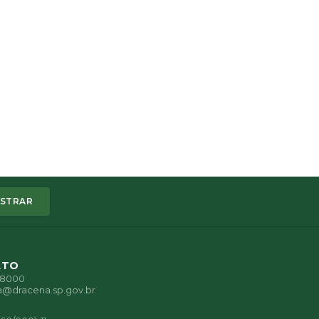
STRAR
ATO
1-8000
a@dracena.sp.gov.br