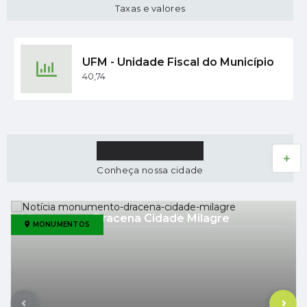
Taxas e valores
UFM - Unidade Fiscal do Município
40,74
TURISMO
VER MAIS
Conheça nossa cidade
Monumento Dracena Cidade Milagre
MONUMENTOS
Inaugurado no ano de 2022, a obra representa uma família
nos tempos de lavouras de café, que retrata a história do
município. Nos traz a mensagem de que não devemos
esquecer nosso passado e nossa história e ao mesmo
tempo devemos sempre olhar para frente, ao futuro.