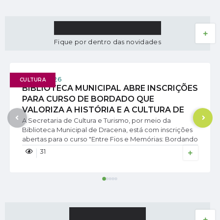
NOTÍCIAS
VER MAIS
Fique por dentro das novidades
05/08/2026
CULTURA
BIBLIOTECA MUNICIPAL ABRE INSCRIÇÕES
PARA CURSO DE BORDADO QUE
VALORIZA A HISTÓRIA E A CULTURA DE
DRACENA
A Secretaria de Cultura e Turismo, por meio da
Biblioteca Municipal de Dracena, está com inscrições
abertas para o curso "Entre Fios e Memórias: Bordando
Dracena", iniciativa que une aprendizado, criatividade
31
e valorização da identidade cultural do município. O
curso será composto por oito encontros, realizados às
terças-feiras, com foco no ensino de...
AGENDA
VER MAIS