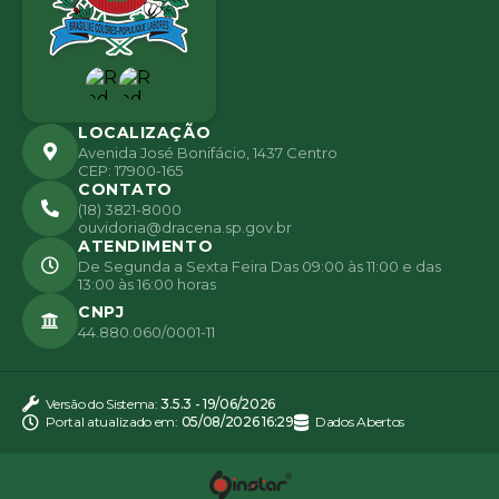
LOCALIZAÇÃO
Avenida José Bonifácio, 1437 Centro
CEP: 17900-165
CONTATO
(18) 3821-8000
ouvidoria@dracena.sp.gov.br
ATENDIMENTO
De Segunda a Sexta Feira Das 09:00 às 11:00 e das
13:00 às 16:00 horas
CNPJ
44.880.060/0001-11
Versão do Sistema:
3.5.3 - 19/06/2026
Portal atualizado em:
05/08/2026 16:29
Dados Abertos