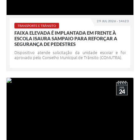
29 JUL 2026 - 14h23
TRANSPORTE E TRÂNSITO
FAIXA ELEVADA É IMPLANTADA EM FRENTE À
ESCOLA ISAURA SAMPAIO PARA REFORÇAR A
SEGURANÇA DE PEDESTRES
Dispositivo atende solicitação da unidade escolar e foi
aprovado pelo Conselho Municipal de Trânsito (COMUTRA).
JUL
24