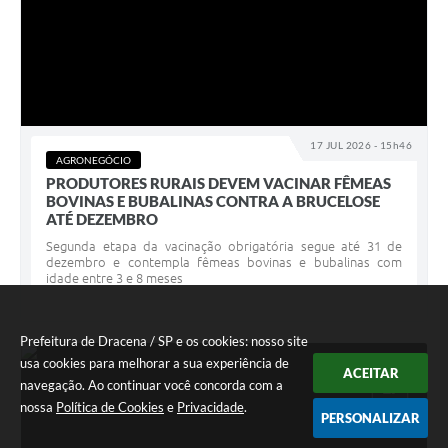
17 JUL 2026 - 15h46
AGRONEGÓCIO
PRODUTORES RURAIS DEVEM VACINAR FÊMEAS
BOVINAS E BUBALINAS CONTRA A BRUCELOSE
ATÉ DEZEMBRO
Segunda etapa da vacinação obrigatória segue até 31 de
dezembro e contempla fêmeas bovinas e bubalinas com
idade entre 3 e 8 meses
Prefeitura de Dracena / SP e os cookies: nosso site
usa cookies para melhorar a sua experiência de
ACEITAR
JUL
17
navegação. Ao continuar você concorda com a
nossa
Política de Cookies
e
Privacidade
.
PERSONALIZAR