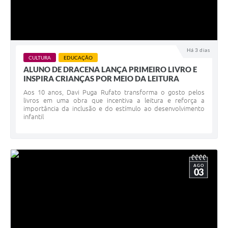
Há 3 dias
CULTURA
EDUCAÇÃO
ALUNO DE DRACENA LANÇA PRIMEIRO LIVRO E
INSPIRA CRIANÇAS POR MEIO DA LEITURA
Aos 10 anos, Davi Puga Rufato transforma o gosto pelos
livros em uma obra que incentiva a leitura e reforça a
importância da inclusão e do estímulo ao desenvolvimento
infantil
AGO
03