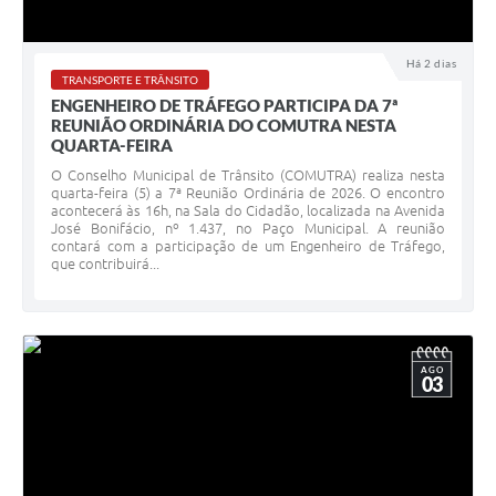
Há 2 dias
TRANSPORTE E TRÂNSITO
ENGENHEIRO DE TRÁFEGO PARTICIPA DA 7ª
REUNIÃO ORDINÁRIA DO COMUTRA NESTA
QUARTA-FEIRA
O Conselho Municipal de Trânsito (COMUTRA) realiza nesta
quarta-feira (5) a 7ª Reunião Ordinária de 2026. O encontro
acontecerá às 16h, na Sala do Cidadão, localizada na Avenida
José Bonifácio, nº 1.437, no Paço Municipal. A reunião
contará com a participação de um Engenheiro de Tráfego,
que contribuirá...
AGO
03