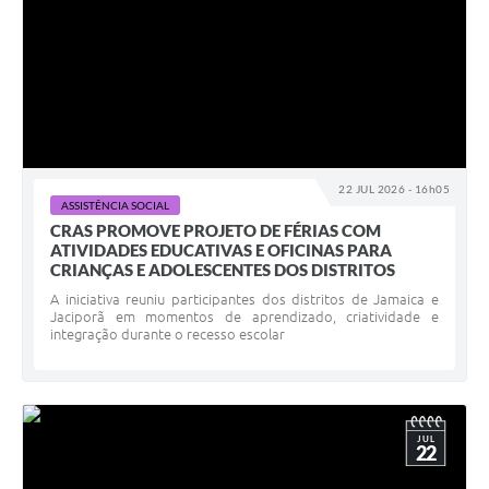
22 JUL 2026 - 16h05
ASSISTÊNCIA SOCIAL
CRAS PROMOVE PROJETO DE FÉRIAS COM
ATIVIDADES EDUCATIVAS E OFICINAS PARA
CRIANÇAS E ADOLESCENTES DOS DISTRITOS
A iniciativa reuniu participantes dos distritos de Jamaica e
Jaciporã em momentos de aprendizado, criatividade e
integração durante o recesso escolar
JUL
22