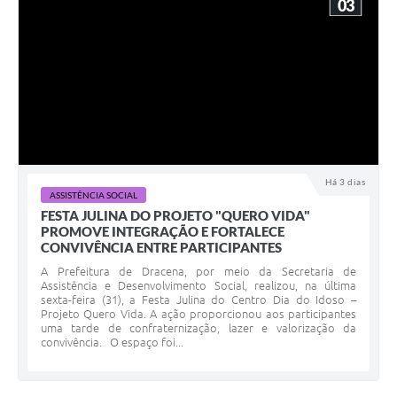
03
Há 3 dias
ASSISTÊNCIA SOCIAL
FESTA JULINA DO PROJETO "QUERO VIDA"
PROMOVE INTEGRAÇÃO E FORTALECE
CONVIVÊNCIA ENTRE PARTICIPANTES
A Prefeitura de Dracena, por meio da Secretaria de
Assistência e Desenvolvimento Social, realizou, na última
sexta-feira (31), a Festa Julina do Centro Dia do Idoso –
Projeto Quero Vida. A ação proporcionou aos participantes
uma tarde de confraternização, lazer e valorização da
convivência. O espaço foi...