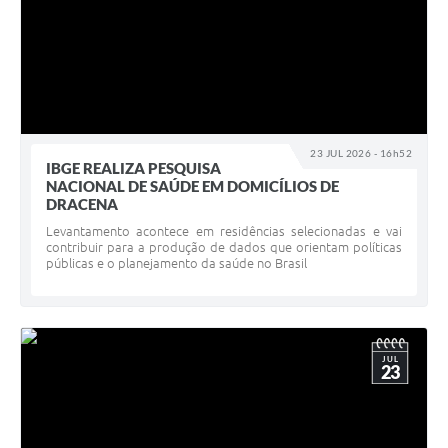
23 JUL 2026 - 16h52
IBGE REALIZA PESQUISA
NACIONAL DE SAÚDE EM DOMICÍLIOS DE
DRACENA
Levantamento acontece em residências selecionadas e vai
contribuir para a produção de dados que orientam políticas
públicas e o planejamento da saúde no Brasil
JUL
23