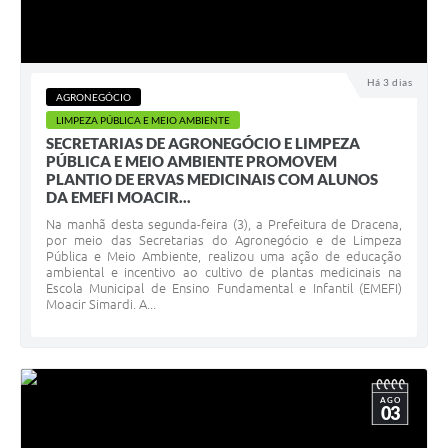
Há 3 dias
AGRONEGÓCIO
LIMPEZA PÚBLICA E MEIO AMBIENTE
SECRETARIAS DE AGRONEGÓCIO E LIMPEZA
PÚBLICA E MEIO AMBIENTE PROMOVEM
PLANTIO DE ERVAS MEDICINAIS COM ALUNOS
DA EMEFI MOACIR...
Na manhã desta segunda-feira (3), a Prefeitura de Dracena,
por meio das Secretarias do Agronegócio e de Limpeza
Pública e Meio Ambiente, realizou uma ação de educação
ambiental e incentivo ao cultivo de plantas medicinais na
Escola Municipal de Ensino Fundamental e Infantil (EMEFI)
Moacir Simardi. A...
AGO
03