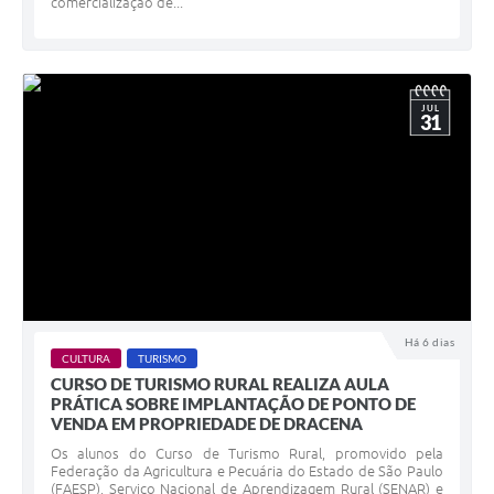
comercialização de...
JUL
31
Há 6 dias
CULTURA
TURISMO
CURSO DE TURISMO RURAL REALIZA AULA
PRÁTICA SOBRE IMPLANTAÇÃO DE PONTO DE
VENDA EM PROPRIEDADE DE DRACENA
Os alunos do Curso de Turismo Rural, promovido pela
Federação da Agricultura e Pecuária do Estado de São Paulo
(FAESP), Serviço Nacional de Aprendizagem Rural (SENAR) e