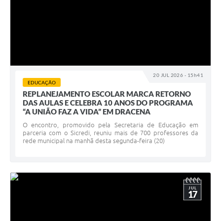
20 JUL 2026 - 15h41
EDUCAÇÃO
REPLANEJAMENTO ESCOLAR MARCA RETORNO
DAS AULAS E CELEBRA 10 ANOS DO PROGRAMA
“A UNIÃO FAZ A VIDA” EM DRACENA
O encontro, promovido pela Secretaria de Educação em
parceria com o Sicredi, reuniu mais de 700 professores da
rede municipal na manhã desta segunda-feira (20)
JUL
17