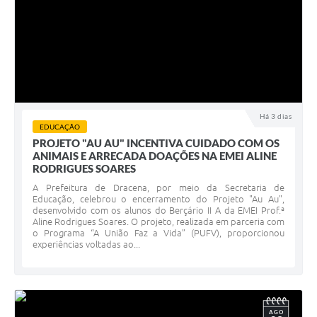
Há 3 dias
EDUCAÇÃO
PROJETO "AU AU" INCENTIVA CUIDADO COM OS
ANIMAIS E ARRECADA DOAÇÕES NA EMEI ALINE
RODRIGUES SOARES
A Prefeitura de Dracena, por meio da Secretaria de
Educação, celebrou o encerramento do Projeto "Au Au",
desenvolvido com os alunos do Berçário II A da EMEI Prof.ª
Aline Rodrigues Soares. O projeto, realizada em parceria com
o Programa “A União Faz a Vida” (PUFV), proporcionou
experiências voltadas ao...
AGO