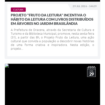
29 JUL 2026 - 14h29
CULTURA
PROJETO "FRUTO DA LEITURA" INCENTIVA O
HÁBITO DA LEITURA COM LIVROS DISTRIBUÍDOS
EM ÁRVORES NO JARDIM BRASILÂNDIA
A Prefeitura de Dracena, através da Secretaria de Cultura e
Turismo e da Biblioteca Municipal, promove, nesta sexta-feira
(31), a partir das 8h, o Projeto Fruto da Leitura, uma ação
cultural que convida a população a descobrir novas histórias
de uma forma criativa e inspiradora. Nesta edição, o
projeto...
JUL
29