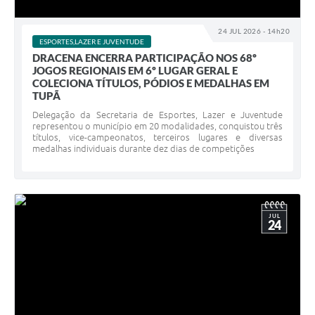
24 JUL 2026 - 14h20
ESPORTES,LAZER E JUVENTUDE
DRACENA ENCERRA PARTICIPAÇÃO NOS 68º
JOGOS REGIONAIS EM 6º LUGAR GERAL E
COLECIONA TÍTULOS, PÓDIOS E MEDALHAS EM
TUPÃ
Delegação da Secretaria de Esportes, Lazer e Juventude
representou o município em 20 modalidades, conquistou três
títulos, vice-campeonatos, terceiros lugares e diversas
medalhas individuais durante dez dias de competições
JUL
24