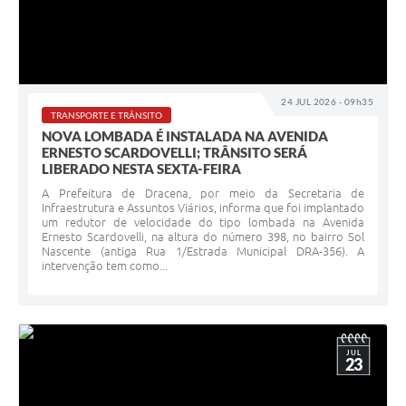
24 JUL 2026 - 09h35
TRANSPORTE E TRÂNSITO
NOVA LOMBADA É INSTALADA NA AVENIDA
ERNESTO SCARDOVELLI; TRÂNSITO SERÁ
LIBERADO NESTA SEXTA-FEIRA
A Prefeitura de Dracena, por meio da Secretaria de
Infraestrutura e Assuntos Viários, informa que foi implantado
um redutor de velocidade do tipo lombada na Avenida
Ernesto Scardovelli, na altura do número 398, no bairro Sol
Nascente (antiga Rua 1/Estrada Municipal DRA-356). A
intervenção tem como...
JUL
23