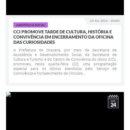
24 JUL 2026 - 10h00
ASSISTÊNCIA SOCIAL
CCI PROMOVE TARDE DE CULTURA, HISTÓRIA E
CONVIVÊNCIA EM ENCERRAMENTO DA OFICINA
DAS CURIOSIDADES
A Prefeitura de Dracena, por meio da Secretaria de
Assistência e Desenvolvimento Social, da Secretaria de
Cultura e Turismo e do Centro de Convivência do Idoso (CCI),
promoveu, nesta quarta-feira (22), uma programação
especial para os idosos atendidos pelo Serviço de
Convivência e Fortalecimento de Vínculos...
JUL
24