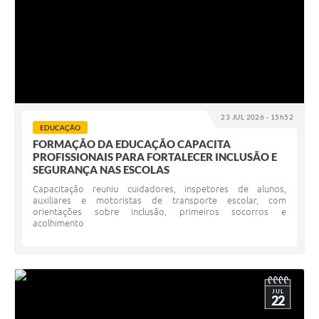
23 JUL 2026 - 15h52
EDUCAÇÃO
FORMAÇÃO DA EDUCAÇÃO CAPACITA
PROFISSIONAIS PARA FORTALECER INCLUSÃO E
SEGURANÇA NAS ESCOLAS
Capacitação reuniu cuidadores, inspetores de alunos,
auxiliares e motoristas de transporte escolar, com
orientações sobre inclusão, primeiros socorros e
acolhimento
JUL
22