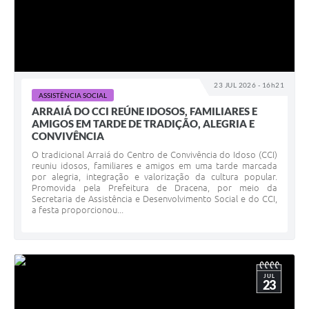
23 JUL 2026 - 16h21
ASSISTÊNCIA SOCIAL
ARRAIÁ DO CCI REÚNE IDOSOS, FAMILIARES E
AMIGOS EM TARDE DE TRADIÇÃO, ALEGRIA E
CONVIVÊNCIA
O tradicional Arraiá do Centro de Convivência do Idoso (CCI)
reuniu idosos, familiares e amigos em uma tarde marcada
por alegria, integração e valorização da cultura popular.
Promovida pela Prefeitura de Dracena, por meio da
Secretaria de Assistência e Desenvolvimento Social e do CCI,
a festa proporcionou...
JUL
23