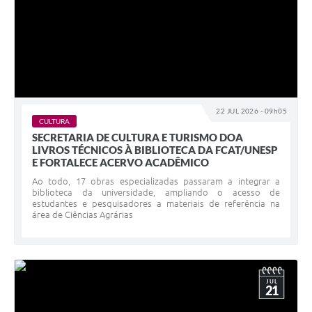
22 JUL 2026 - 09h05
CULTURA
SECRETARIA DE CULTURA E TURISMO DOA
LIVROS TÉCNICOS À BIBLIOTECA DA FCAT/UNESP
E FORTALECE ACERVO ACADÊMICO
Ao todo, 17 obras especializadas passaram a integrar a
biblioteca da universidade, ampliando o acesso de
estudantes e pesquisadores a materiais de referência na
área de Ciências Agrárias
JUL
21