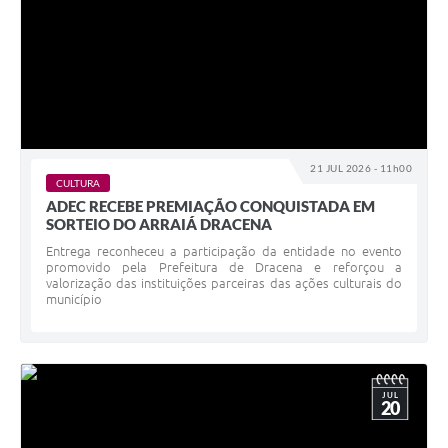
21 JUL 2026 - 11h00
CULTURA
ADEC RECEBE PREMIAÇÃO CONQUISTADA EM
SORTEIO DO ARRAIÁ DRACENA
Entrega reconheceu a participação da entidade no evento
promovido pela Prefeitura de Dracena e reforçou a
valorização das instituições parceiras das ações culturais do
município
JUL
20