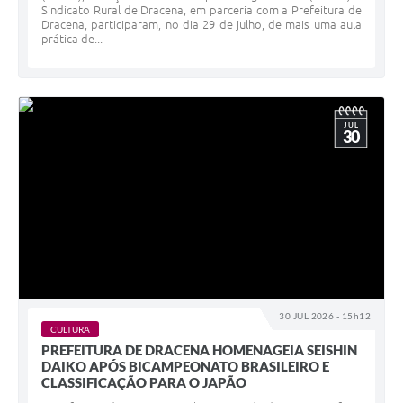
Sindicato Rural de Dracena, em parceria com a Prefeitura de
Dracena, participaram, no dia 29 de julho, de mais uma aula
prática de...
JUL
30
30 JUL 2026 - 15h12
CULTURA
PREFEITURA DE DRACENA HOMENAGEIA SEISHIN
DAIKO APÓS BICAMPEONATO BRASILEIRO E
CLASSIFICAÇÃO PARA O JAPÃO