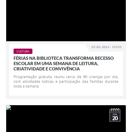
20 JUL 2026 - 15h50
CULTURA
FÉRIAS NA BIBLIOTECA TRANSFORMA RECESSO
ESCOLAR EM UMA SEMANA DE LEITURA,
CRIATIVIDADE E CONVIVÊNCIA
Programação gratuita reuniu cerca de 90 crianças por dia,
com atividades lúdicas e participação das famílias durante
toda a semana
JUL
20