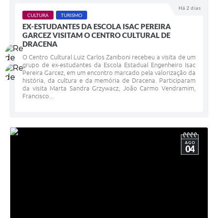
Há 2 dias
CULTURA
TURISMO
EX-ESTUDANTES DA ESCOLA ISAC PEREIRA
GARCEZ VISITAM O CENTRO CULTURAL DE
DRACENA
O Centro Cultural Luiz Carlos Zaniboni recebeu a visita de um
grupo de ex-estudantes da Escola Estadual Engenheiro Isac
Pereira Garcez, em um encontro marcado pela valorização da
história, da cultura e da memória de Dracena. Participaram
da visita Marta Sandra Grzywacz, João Carmo Vendramim,
Francisco...
AGO
04