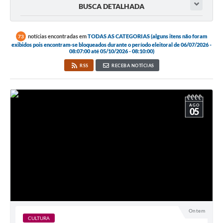
BUSCA DETALHADA
notícias encontradas em
TODAS AS CATEGORIAS (alguns itens não foram
73
exibidos pois encontram-se bloqueados durante o período eleitoral de 06/07/2026 -
08:07:00 até 05/10/2026 - 08:10:00)
RSS
RECEBA NOTÍCIAS
AGO
05
Ontem
CULTURA