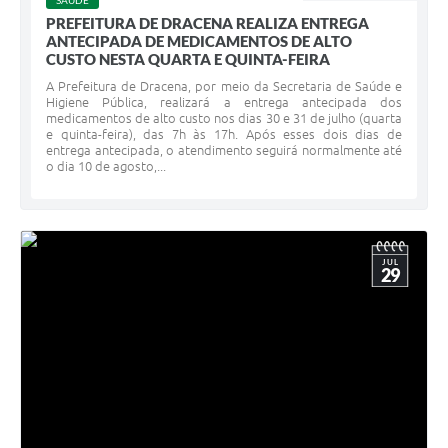
SAÚDE
PREFEITURA DE DRACENA REALIZA ENTREGA
ANTECIPADA DE MEDICAMENTOS DE ALTO
CUSTO NESTA QUARTA E QUINTA-FEIRA
A Prefeitura de Dracena, por meio da Secretaria de Saúde e
Higiene Pública, realizará a entrega antecipada dos
medicamentos de alto custo nos dias 30 e 31 de julho (quarta
e quinta-feira), das 7h às 17h. Após esses dois dias de
entrega antecipada, o atendimento seguirá normalmente até
o dia 10 de agosto,...
JUL
29