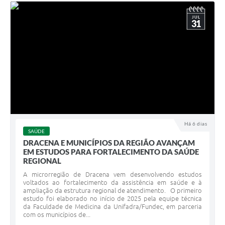
JUL
31
Há 6 dias
SAÚDE
DRACENA E MUNICÍPIOS DA REGIÃO AVANÇAM
EM ESTUDOS PARA FORTALECIMENTO DA SAÚDE
REGIONAL
A microrregião de Dracena vem desenvolvendo estudos
voltados ao fortalecimento da assistência em saúde e à
ampliação da estrutura regional de atendimento. O primeiro
estudo foi elaborado no início de 2025 pela equipe técnica
da Faculdade de Medicina da Unifadra/Fundec, em parceria
com os municípios de...