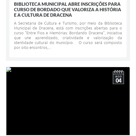
BIBLIOTECA MUNICIPAL ABRE INSCRIÇÕES PARA
CURSO DE BORDADO QUE VALORIZA A HISTÓRIA
E A CULTURA DE DRACENA
A Secretaria de Cultura e Turismo, por meio da Biblioteca
Municipal de Dracena, está com inscrições abertas para o
curso "Entre Fios e Memórias: Bordando Dracena", iniciativa
que une aprendizado, criatividade e valorização da
identidade cultural do município. O curso será composto
por oito encontros,...
AGO
04