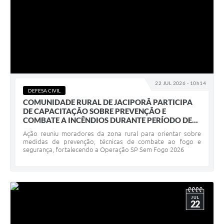
22 JUL 2026 - 10h14
DEFESA CIVIL
COMUNIDADE RURAL DE JACIPORÃ PARTICIPA
DE CAPACITAÇÃO SOBRE PREVENÇÃO E
COMBATE A INCÊNDIOS DURANTE PERÍODO DE...
Ação reuniu moradores da zona rural para orientar sobre
medidas de prevenção, técnicas de combate ao fogo e
segurança, fortalecendo a Operação SP Sem Fogo 2026
JUL
22