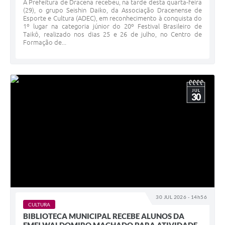
A Prefeitura de Dracena recebeu, na tarde desta quarta-feira
(29), o grupo Seishin Daiko, da Associação Dracenense de
Esporte e Cultura (ADEC), em reconhecimento à conquista do
1º lugar na categoria júnior do 20º Festival Brasileiro de
Taikô, realizado nos dias 25 e 26 de julho, no Centro de
Formação de...
JUL
30
30 JUL 2026 - 14h56
CULTURA
BIBLIOTECA MUNICIPAL RECEBE ALUNOS DA