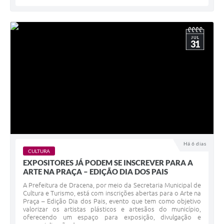
JUL
31
Há 6 dias
CULTURA
EXPOSITORES JÁ PODEM SE INSCREVER PARA A
ARTE NA PRAÇA – EDIÇÃO DIA DOS PAIS
A Prefeitura de Dracena, por meio da Secretaria Municipal de
Cultura e Turismo, está com inscrições abertas para o Arte na
Praça – Edição Dia dos Pais, evento que tem como objetivo
valorizar os artistas plásticos e artesãos do município,
oferecendo um espaço para exposição, divulgação e