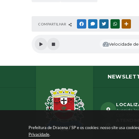
COMPARTILHAR
FACEBOOK
MESSENGER
TWITTER
WHATSAPP
OUTR
Velocidade de l
NEWSLET
LOCALI
Avenida Jos
CEP: 17900-
ATENDI
De Segunda 
Prefeitura de Dracena / SP e os cookies: nosso site usa cook
16:00 horas
Privacidade
.