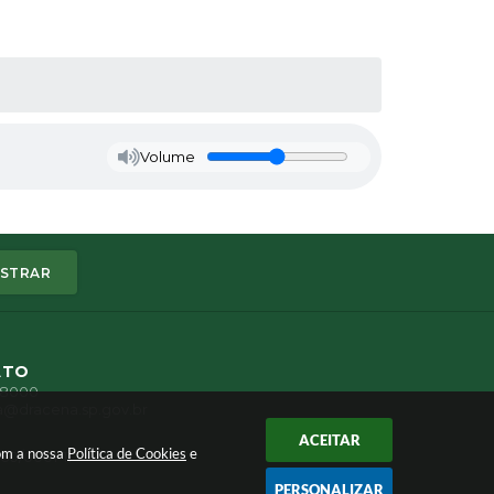
Volume
STRAR
ATO
1-8000
a@dracena.sp.gov.br
ACEITAR
com a nossa
Política de Cookies
e
60/0001-11
PERSONALIZAR