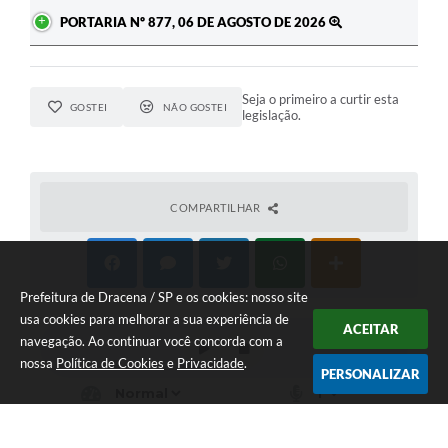
PORTARIA Nº 877, 06 DE AGOSTO DE 2026
Seja o primeiro a curtir esta
GOSTEI
NÃO GOSTEI
legislação.
COMPARTILHAR
Prefeitura de Dracena / SP e os cookies: nosso site
usa cookies para melhorar a sua experiência de
ACEITAR
navegação. Ao continuar você concorda com a
nossa
Política de Cookies
e
Privacidade
.
PERSONALIZAR