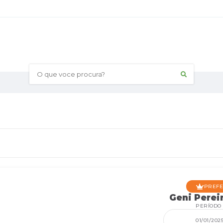
O que voce procura?
PREFEI
Geni Perei
PERÍODO
01/01/202