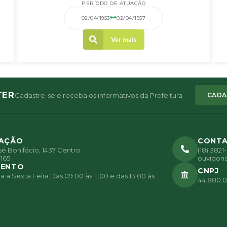
PERÍODO DE ATUAÇÃO
02/04/1953
02/04/1957
Ver mais
TER
Cadastre-se e receba os informativos da Prefeitura
CADA
ZAÇÃO
CONT
é Bonifácio, 1437 Centro
(18) 382
165
ouvidori
MENTO
CNPJ
a Sexta Feira Das 09:00 às 11:00 e das 13:00 às
44.880.0