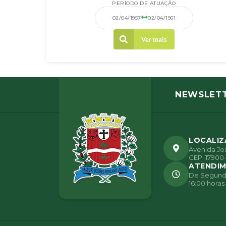
PERÍODO DE ATUAÇÃO
02/04/1957
02/04/1961
Ver mais
NEWSLET
LOCALI
Avenida Jos
CEP: 17900-
ATENDI
De Segunda 
16:00 horas