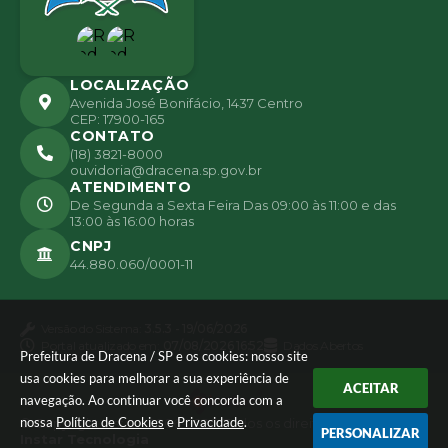
LOCALIZAÇÃO
Avenida José Bonifácio, 1437 Centro
CEP: 17900-165
CONTATO
(18) 3821-8000
ouvidoria@dracena.sp.gov.br
ATENDIMENTO
De Segunda a Sexta Feira Das 09:00 às 11:00 e das
13:00 às 16:00 horas
CNPJ
44.880.060/0001-11
Versão do Sistema:
3.5.3 - 19/06/2026
Portal atualizado em:
07/08/2026 16:52
Dados Abertos
Prefeitura de Dracena / SP e os cookies: nosso site
usa cookies para melhorar a sua experiência de
ACEITAR
navegação. Ao continuar você concorda com a
nossa
Política de Cookies
e
Privacidade
.
© Copyright Instar - 2006-2026. Todos os direitos reservados -
PERSONALIZAR
Instar Tecnologia