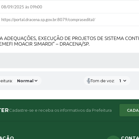
08/09/2025 às 09h00
https://portal.dracena.sp.gov.br:8079/comprasedital/
 ADEQUAÇÕES, EXECUÇÃO DE PROJETOS DE SISTEMA CONTRA
EMEFI MOACIR SIMARDI” – DRACENA/SP.
 MÍDIAS
eitura:
Tom de voz:
TER
Cadastre-se e receba os informativos da Prefeitura
CADA
ZAÇÃO
CONT