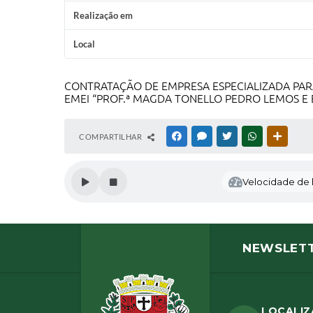
Realização em
Local
CONTRATAÇÃO DE EMPRESA ESPECIALIZADA PARA
EMEI “PROF.ª MAGDA TONELLO PEDRO LEMOS E 
COMPARTILHAR
FACEBOOK
MESSENGER
TWITTER
WHATSAPP
OUTRAS
Velocidade de l
NEWSLET
LOCALI