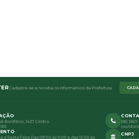
TER
Cadastre-se e receba os informativos da Prefeitura
CADA
ZAÇÃO
CONT
é Bonifácio, 1437 Centro
(18) 382
165
ouvidori
MENTO
CNPJ
a Sexta Feira Das 09:00 às 11:00 e das 13:00 às