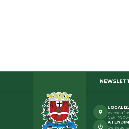
NEWSLET
LOCALI
Avenida Jos
CEP: 17900-
ATENDI
De Segunda 