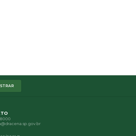
STRAR
ATO
1-8000
a@dracena.sp.gov.br