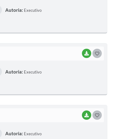
O
Autoria:
Executivo
S
T
E
I
BAIXAR
G
O
Autoria:
Executivo
S
T
E
I
BAIXAR
G
O
Autoria:
Executivo
S