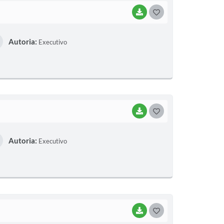
BAIXAR
G
O
Autoria:
Executivo
S
T
E
I
BAIXAR
G
O
Autoria:
Executivo
S
T
E
I
BAIXAR
G