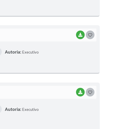
T
E
I
BAIXAR
G
O
Autoria:
Executivo
S
T
E
I
BAIXAR
G
O
Autoria:
Executivo
S
T
E