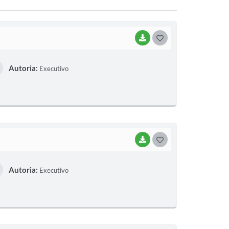
BAIXAR
G
O
Autoria:
Executivo
S
T
E
I
BAIXAR
G
O
Autoria:
Executivo
S
T
E
I