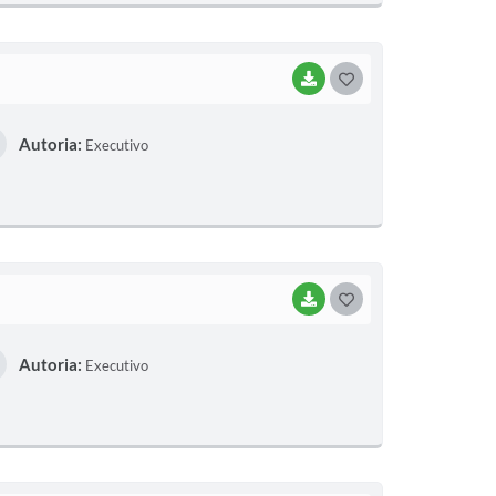
I
BAIXAR
G
O
Autoria:
Executivo
S
T
E
I
BAIXAR
G
O
Autoria:
Executivo
S
T
E
I