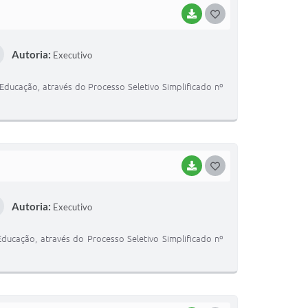
BAIXAR
G
O
Autoria:
Executivo
S
T
ducação, através do Processo Seletivo Simplificado nº
E
I
BAIXAR
G
O
Autoria:
Executivo
S
T
ducação, através do Processo Seletivo Simplificado nº
E
I