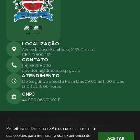
LOCALIZAÇÃO
Avenida José Bonifácio, 1437 Centro
CEP: 17900-165
CONTATO
(18) 3821-8000
ouvidoria@dracena.sp.gov.br
ATENDIMENTO
De Segunda a Sexta Feira Das 09:00 às 11:00 e das
13:00 às 16:00 horas
CNPJ
44.880.060/0001-11
Versão do Sistema:
3.5.3 - 19/06/2026
Portal atualizado em:
07/08/2026 16:52
Dados Abertos
Prefeitura de Dracena / SP e os cookies: nosso site
usa cookies para melhorar a sua experiência de
ACEITAR