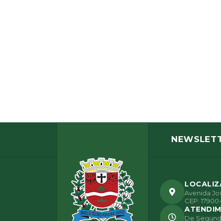
NEWSLET
LOCALI
Avenida Jos
CEP: 17900-
ATENDI
De Segunda 