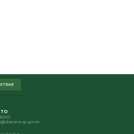
STRAR
ATO
1-8000
a@dracena.sp.gov.br