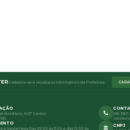
TER
Cadastre-se e receba os informativos da Prefeitura
CADA
ZAÇÃO
CONT
é Bonifácio, 1437 Centro
(18) 382
165
ouvidori
MENTO
CNPJ
a Sexta Feira Das 09:00 às 11:00 e das 13:00 às