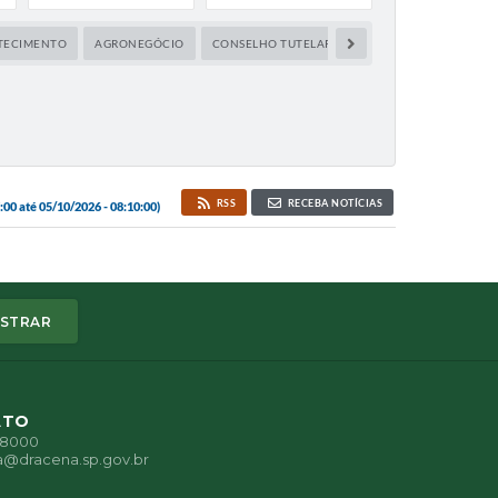
STECIMENTO
AGRONEGÓCIO
CONSELHO TUTELAR
CULTURA
DATAS C
RSS
RECEBA NOTÍCIAS
00 até 05/10/2026 - 08:10:00)
STRAR
ATO
1-8000
a@dracena.sp.gov.br