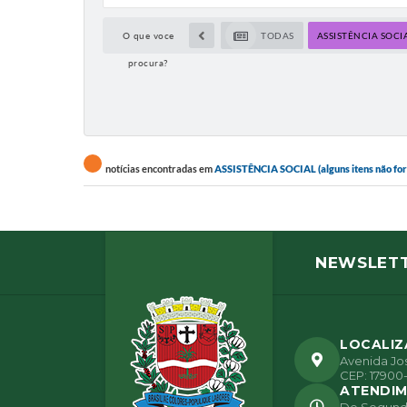
O que voce
TODAS
ASSISTÊNCIA SOCI
procura?
notícias encontradas em
ASSISTÊNCIA SOCIAL (alguns itens não foram
NEWSLET
LOCALI
Avenida Jos
CEP: 17900-
ATENDI