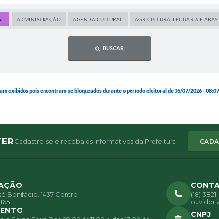
AL
ADMINISTRAÇÃO
AGENDA CULTURAL
AGRICULTURA, PECUÁRIA E ABA
BUSCAR
 exibidos pois encontram-se bloqueados durante o período eleitoral de 06/07/2026 - 08:07:
TER
Cadastre-se e receba os informativos da Prefeitura
CADA
ZAÇÃO
CONT
é Bonifácio, 1437 Centro
(18) 382
165
ouvidori
MENTO
CNPJ