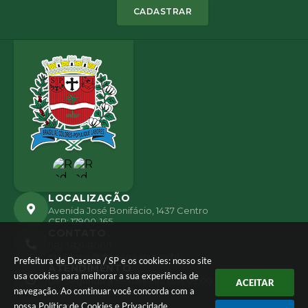
CADASTRAR
LOCALIZAÇÃO
Avenida José Bonifácio, 1437 Centro
CEP: 17900-165
CONTATO
(18) 3821-8000
ouvidoria@dracena.sp.gov.br
Prefeitura de Dracena / SP e os cookies: nosso site
ATENDIMENTO
usa cookies para melhorar a sua experiência de
De Segunda a Sexta Feira Das 09:00 às 11:00 e das
ACEITAR
navegação. Ao continuar você concorda com a
13:00 às 16:00 horas
nossa
Política de Cookies
e
Privacidade
.