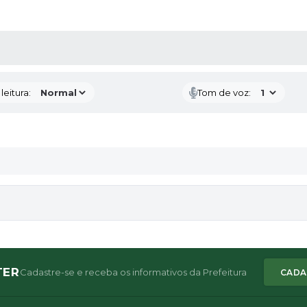
AS MÍDIAS
eitura:
Tom de voz:
TER
Cadastre-se e receba os informativos da Prefeitura
CADA