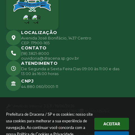
LOCALIZAÇÃO
Avenida José Bonifácio, 1437 Centro
CEP: 17900-165
CONTATO
(18) 3821-8000
ouvidoria@dracena.sp.gov.br
ATENDIMENTO
De Segunda a Sexta Feira Das 09:00 às 11:00 e das
13:00 às 16:00 horas
CNPJ
44.880.060/0001-11
Versão do Sistema:
3.5.3 - 19/06/2026
Portal atualizado em:
07/08/2026 16:52
Dados Abertos
Prefeitura de Dracena / SP e os cookies: nosso site
usa cookies para melhorar a sua experiência de
ACEITAR
navegação. Ao continuar você concorda com a
nossa
Política de Cookies
e
Privacidade
.
© Copyright Instar - 2006-2026. Todos os direitos reservados -