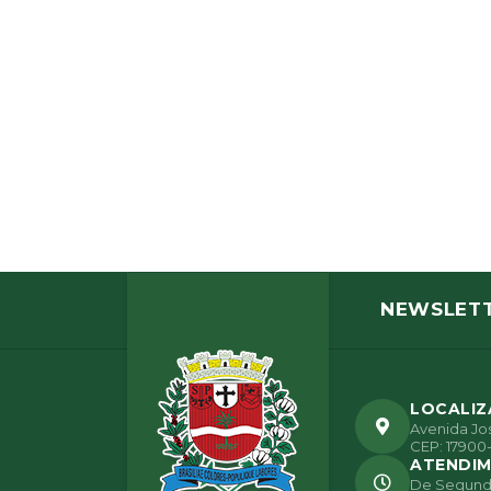
NEWSLET
LOCALI
Avenida Jos
CEP: 17900-
ATENDI
De Segunda 