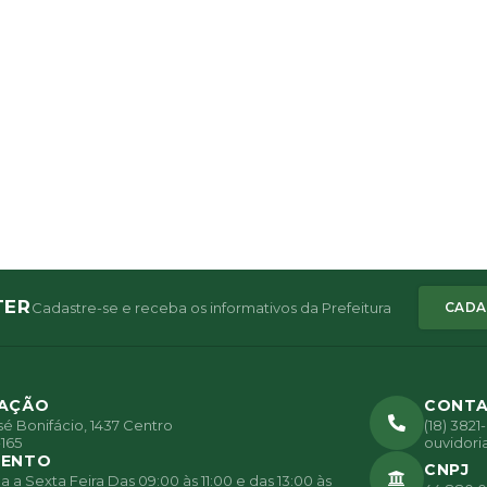
TER
Cadastre-se e receba os informativos da Prefeitura
CADA
ZAÇÃO
CONT
é Bonifácio, 1437 Centro
(18) 382
165
ouvidori
MENTO
CNPJ
a Sexta Feira Das 09:00 às 11:00 e das 13:00 às