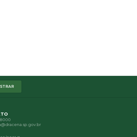
STRAR
ATO
1-8000
a@dracena.sp.gov.br