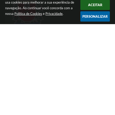
usa cookies para melhorar a sua experiência de
ACEITAR
navegação. Ao continuar você concorda com a
nossa
Política de Cookies
e
Privacidade
.
PERSONALIZAR
LOCALIZAÇÃO
Avenida José Bonifácio, 1437 Centro
CEP: 17900-165
CONTATO
(18) 3821-8000
ouvidoria@dracena.sp.gov.br
ATENDIMENTO
De Segunda a Sexta Feira Das 09:00 às 11:00 e das
13:00 às 16:00 horas
CNPJ
44.880.060/0001-11
Versão do Sistema:
3.5.3 - 19/06/2026