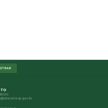
STRAR
ATO
1-8000
a@dracena.sp.gov.br