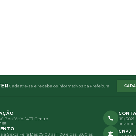
TER
Cadastre-se e receba os informativos da Prefeitura
CADA
ZAÇÃO
CONT
é Bonifácio, 1437 Centro
(18) 382
165
ouvidori
MENTO
CNPJ
a Sexta Feira Das 09:00 às 11:00 e das 13:00 às