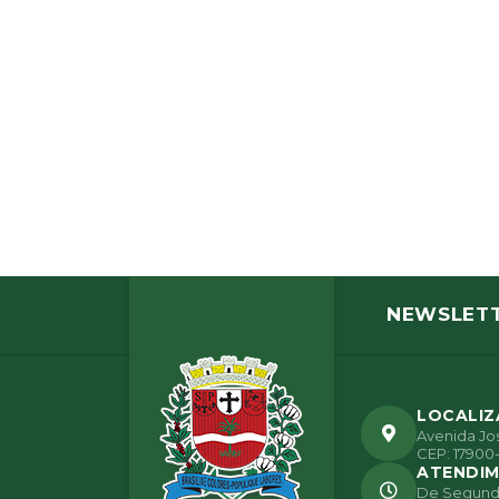
NEWSLET
LOCALI
Avenida Jos
CEP: 17900-
ATENDI
De Segunda 