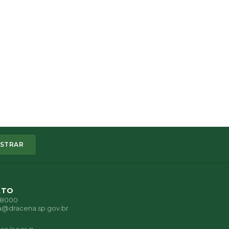
STRAR
ATO
1-8000
a@dracena.sp.gov.br