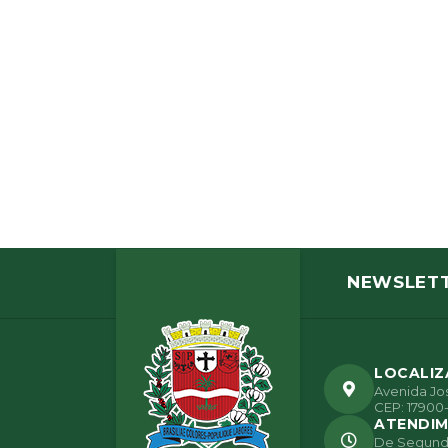
NEWSLET
LOCALI
Avenida Jos
CEP: 17900-
ATENDI
De Segunda 