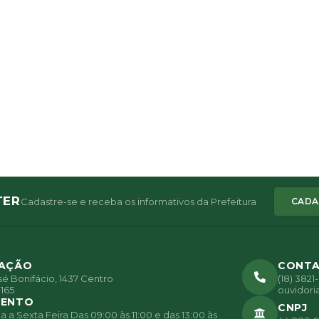
TER
Cadastre-se e receba os informativos da Prefeitura
CADA
ZAÇÃO
CONT
é Bonifácio, 1437 Centro
(18) 382
165
ouvidori
MENTO
CNPJ
a Sexta Feira Das 09:00 às 11:00 e das 13:00 às