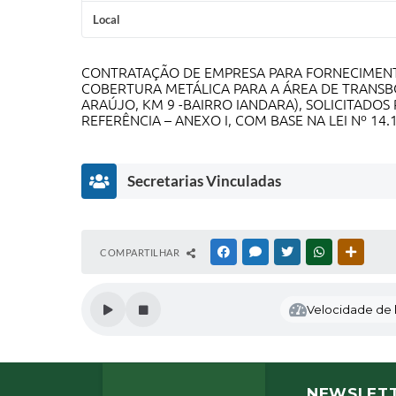
Local
CONTRATAÇÃO DE EMPRESA PARA FORNECIMENT
COBERTURA METÁLICA PARA A ÁREA DE TRANSBO
ARAÚJO, KM 9 -BAIRRO IANDARA), SOLICITADOS
REFERÊNCIA – ANEXO I, COM BASE NA LEI Nº 14.13
Secretarias Vinculadas
S
COMPARTILHAR
FACEBOOK
MESSENGER
TWITTER
WHATSAPP
OUTRAS
E
C
R
Velocidade de l
E
T
A
R
I
NEWSLET
A