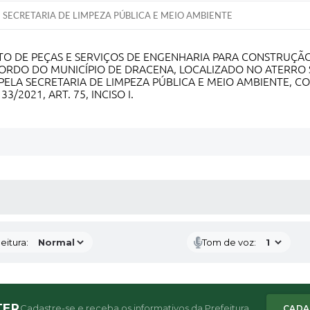
SECRETARIA DE LIMPEZA PÚBLICA E MEIO AMBIENTE
O DE PEÇAS E SERVIÇOS DE ENGENHARIA PARA CONSTRUÇÃ
RDO DO MUNICÍPIO DE DRACENA, LOCALIZADO NO ATERRO S
 PELA SECRETARIA DE LIMPEZA PÚBLICA E MEIO AMBIENTE,
3/2021, ART. 75, INCISO I.
 MÍDIAS
eitura:
Tom de voz:
TER
Cadastre-se e receba os informativos da Prefeitura
CADA