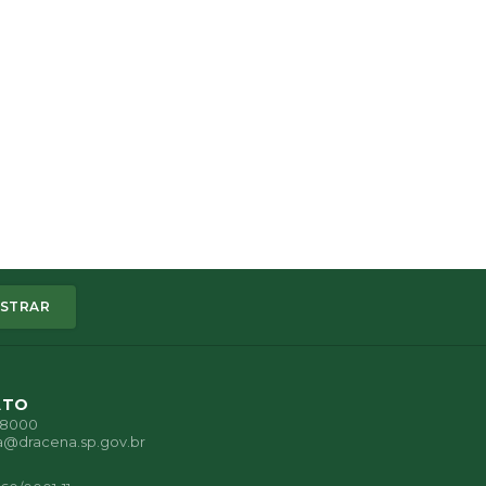
STRAR
ATO
1-8000
a@dracena.sp.gov.br