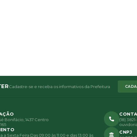
TER
Cadastre-se e receba os informativos da Prefeitura
CADA
ZAÇÃO
CONT
é Bonifácio, 1437 Centro
(18) 382
165
ouvidori
MENTO
CNPJ
a Sexta Feira Das 09:00 às 11:00 e das 13:00 às