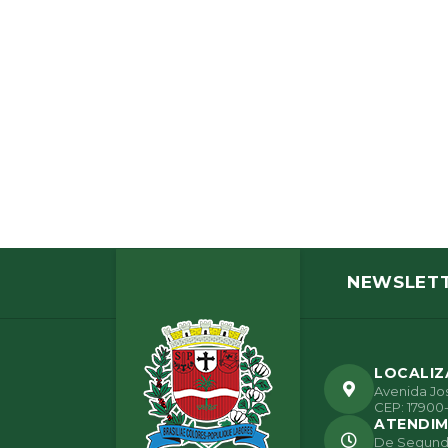
NEWSLET
LOCALI
Avenida Jos
CEP: 17900-
ATENDI
De Segunda 