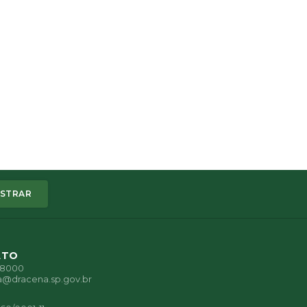
STRAR
ATO
1-8000
a@dracena.sp.gov.br