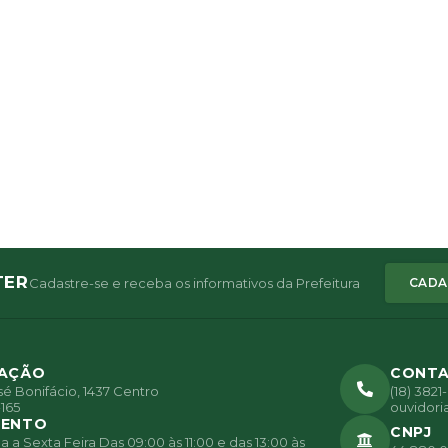
TER
Cadastre-se e receba os informativos da Prefeitura
CADA
ZAÇÃO
CONT
é Bonifácio, 1437 Centro
(18) 382
165
ouvidori
MENTO
CNPJ
a Sexta Feira Das 09:00 às 11:00 e das 13:00 às