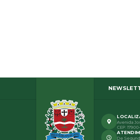
NEWSLET
LOCALI
Avenida Jos
CEP: 17900-
ATENDI
De Segunda 