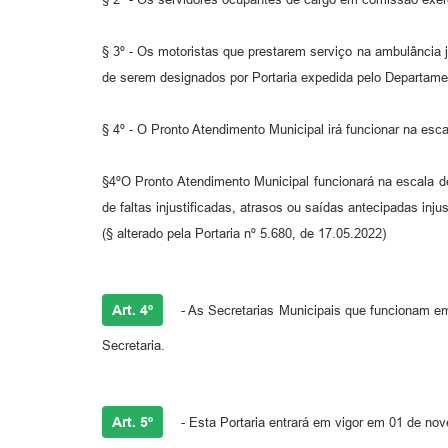
§ 3º - Os motoristas que prestarem serviço na ambulância 
de serem designados por Portaria expedida pelo Departamen
§ 4º - O Pronto Atendimento Municipal irá funcionar na esca
§4ºO Pronto Atendimento Municipal funcionará na escala d
de faltas injustificadas, atrasos ou saídas antecipadas injus
(§ alterado pela Portaria nº 5.680, de 17.05.2022)
Art. 4º
- As Secretarias Municipais que funcionam em
Secretaria.
Art. 5º
- Esta Portaria entrará em vigor em 01 de no