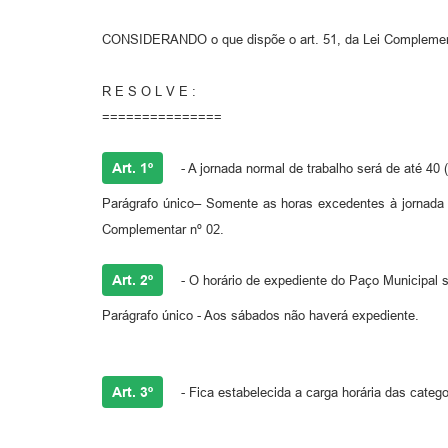
CONSIDERANDO o que dispõe o art. 51, da Lei Complementar 
R E S O L V E :
===============
Art. 1º
- A jornada normal de trabalho será de até 40 
Parágrafo único– Somente as horas excedentes à jornada n
Complementar nº 02.
Art. 2º
- O horário de expediente do Paço Municipal 
Parágrafo único - Aos sábados não haverá expediente.
Art. 3º
- Fica estabelecida a carga horária das categ