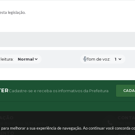
esta legislação.
AS MÍDIAS
eitura:
Tom de voz:
TER
Cadastre-se e receba os informativos da Prefeitura
CADA
ZAÇÃO
CONT
é Bonifácio, 1437 Centro
(18) 382
165
ouvidori
ies para melhorar a sua experiência de navegação. Ao continuar você concorda 
MENTO