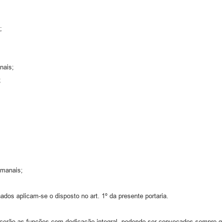
;
nais;
;
emanais;
dos aplicam-se o disposto no art. 1º da presente portaria.
cerão as funções com dedicação integral, podendo ser convocados sempre qu