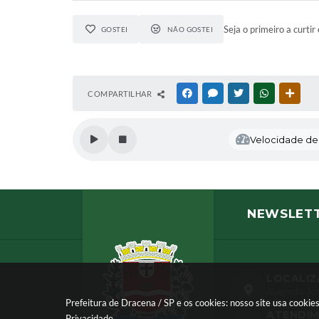
Seja o primeiro a curtir 
GOSTEI
NÃO GOSTEI
COMPARTILHAR
FACEBOOK
MESSENGER
TWITTER
WHATSAPP
OUTR
Velocidade de l
NEWSLET
LOCALI
Avenida Jos
CEP: 17900-
Prefeitura de Dracena / SP e os cookies: nosso site usa cook
ATENDI
Privacidade
.