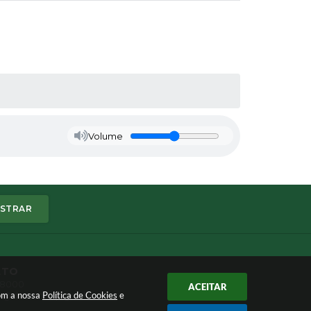
Volume
STRAR
ATO
1-8000
ACEITAR
a@dracena.sp.gov.br
com a nossa
Política de Cookies
e