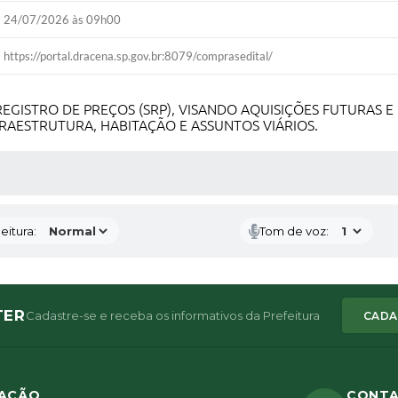
24/07/2026 às 09h00
https://portal.dracena.sp.gov.br:8079/comprasedital/
EGISTRO DE PREÇOS (SRP), VISANDO AQUISIÇÕES FUTURAS 
RAESTRUTURA, HABITAÇÃO E ASSUNTOS VIÁRIOS.
 MÍDIAS
eitura:
Tom de voz:
TER
Cadastre-se e receba os informativos da Prefeitura
CADA
ZAÇÃO
CONT