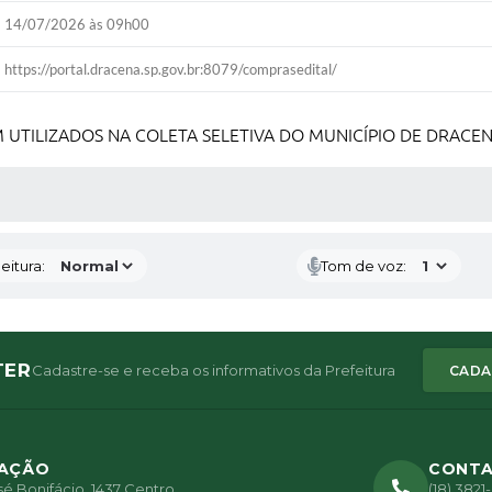
14/07/2026 às 09h00
https://portal.dracena.sp.gov.br:8079/comprasedital/
 UTILIZADOS NA COLETA SELETIVA DO MUNICÍPIO DE DRACEN
 MÍDIAS
eitura:
Tom de voz:
TER
Cadastre-se e receba os informativos da Prefeitura
CADA
ZAÇÃO
CONT
é Bonifácio, 1437 Centro
(18) 382