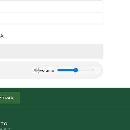
A.
Volume
STRAR
ATO
1-8000