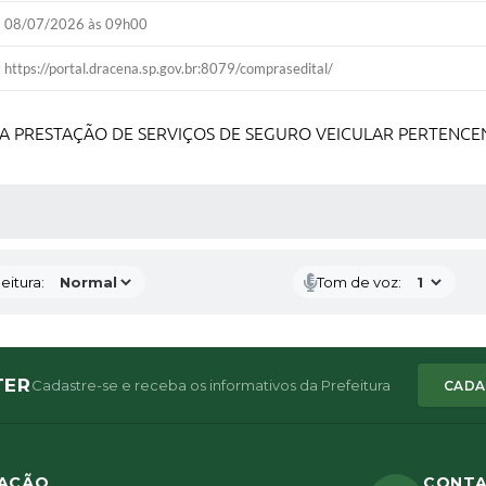
08/07/2026 às 09h00
https://portal.dracena.sp.gov.br:8079/comprasedital/
 PRESTAÇÃO DE SERVIÇOS DE SEGURO VEICULAR PERTENCEN
 MÍDIAS
eitura:
Tom de voz:
TER
Cadastre-se e receba os informativos da Prefeitura
CADA
ZAÇÃO
CONT