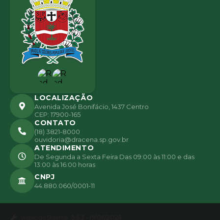
nda
Mart
ins
LOCALIZAÇÃO
Avenida José Bonifácio, 1437 Centro
CEP: 17900-165
CONTATO
(18) 3821-8000
ouvidoria@dracena.sp.gov.br
ATENDIMENTO
De Segunda a Sexta Feira Das 09:00 às 11:00 e das
13:00 às 16:00 horas
CNPJ
44.880.060/0001-11
Versão do Sistema:
3.5.3 - 19/06/2026