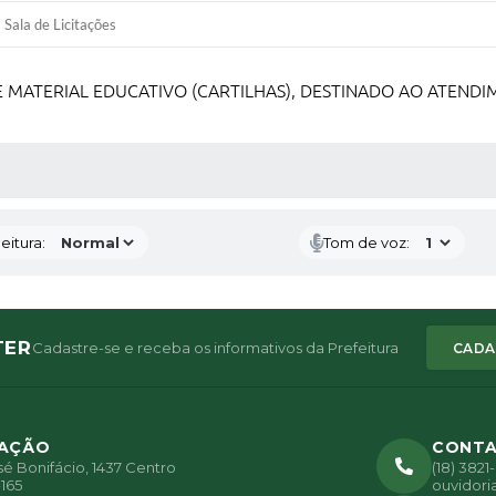
Sala de Licitações
 MATERIAL EDUCATIVO (CARTILHAS), DESTINADO AO ATEND
 MÍDIAS
eitura:
Tom de voz:
TER
Cadastre-se e receba os informativos da Prefeitura
CADA
ZAÇÃO
CONT
é Bonifácio, 1437 Centro
(18) 382
165
ouvidori