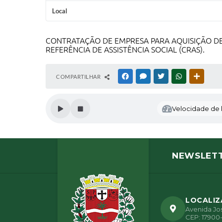
Local
CONTRATAÇÃO DE EMPRESA PARA AQUISIÇÃO DE
REFERÊNCIA DE ASSISTÊNCIA SOCIAL (CRAS).
COMPARTILHAR
FACEBOOK
MESSENGER
TWITTER
WHATSAPP
OUTRAS
Velocidade de l
NEWSLET
LOCALI
Avenida Jos
CEP: 17900-