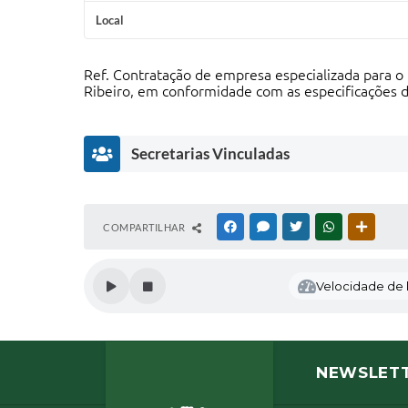
Local
Ref. Contratação de empresa especializada para o
Ribeiro, em conformidade com as especificações d
Secretarias Vinculadas
S
COMPARTILHAR
FACEBOOK
MESSENGER
TWITTER
WHATSAPP
OUTRAS
E
C
R
Velocidade de l
E
T
A
R
I
NEWSLET
A
D
E