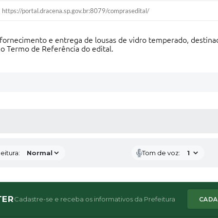
https://portal.dracena.sp.gov.br:8079/comprasedital/
 fornecimento e entrega de lousas de vidro temperado, destinad
o Termo de Referência do edital.
 MÍDIAS
eitura:
Tom de voz:
TER
Cadastre-se e receba os informativos da Prefeitura
CADA