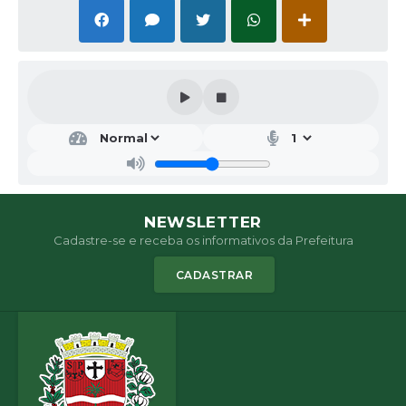
SEC
RET
ARI
A
DE
ESP
OR
NEWSLETTER
TES,
Cadastre-se e receba os informativos da Prefeitura
LAZ
ER E
CADASTRAR
JUV
ENT
UDE
Julia
no
Mac
hado
Ferr