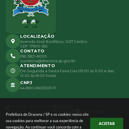
az
LOCALIZAÇÃO
Avenida José Bonifácio, 1437 Centro
CEP: 17900-165
CONTATO
(18) 3821-8000
ouvidoria@dracena.sp.gov.br
ATENDIMENTO
De Segunda a Sexta Feira Das 09:00 às 11:00 e das
13:00 às 16:00 horas
CNPJ
44.880.060/0001-11
Versão do Sistema:
3.5.3 - 19/06/2026
Portal atualizado em:
07/08/2026 16:52
Dados Abertos
Prefeitura de Dracena / SP e os cookies: nosso site
usa cookies para melhorar a sua experiência de
ACEITAR
navegação. Ao continuar você concorda com a