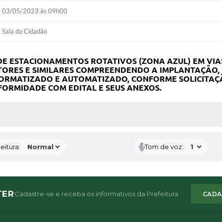
03/05/2023 às 09h00
Sala do Cidadão
 ESTACIONAMENTOS ROTATIVOS (ZONA AZUL) EM VIAS
TORES E SIMILARES COMPREENDENDO A IMPLANTAÇÃO,
ORMATIZADO E AUTOMATIZADO, CONFORME SOLICITAÇÃ
FORMIDADE COM EDITAL E SEUS ANEXOS.
 MÍDIAS
eitura:
Tom de voz:
TER
Cadastre-se e receba os informativos da Prefeitura
CADA