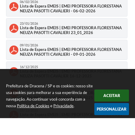
06/02/2026
Lista de Espera EMEIS | EMEI PROFESSORA FLORESTANA
NEUZA PASOTTI CAVALIERI - 06-02-2026
23/01/2026
Lista de Espera EMEIS | EMEI PROFESSORA FLORESTANA
NEUZA PASOTTI CAVALIERI 23_01_2026
09/01/2026
Lista de Espera EMEIS | EMEI PROFESSORA FLORESTANA
NEUZA PASOTTI CAVALIERI - 09-01-2026
16/12/2025
Lista de Espera EMEIS | EMEI PROFESSORA FLORESTANA
NEUZA PASOTTI CAVALIER 16-12-2025
Prefeitura de Dracena / SP e os cookies: nosso site
02/12/2025
usa cookies para melhorar a sua experiência de
Lista de Espera EMEIS | EMEI PROFESSORA FLORESTANA
ACEITAR
NEUZA PASOTTI CAVALIERI 28-11-2025
navegação. Ao continuar você concorda com a
nossa
Política de Cookies
e
Privacidade
.
PERSONALIZAR
11/11/2025
Lista de Espera EMEIS | EMEI PROFESSORA FLORESTANA
NEUZA PASOTTI CAVALIERI 07-11-2025
17/10/2025