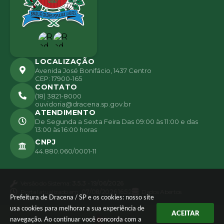
LOCALIZAÇÃO
Avenida José Bonifácio, 1437 Centro
CEP: 17900-165
CONTATO
(18) 3821-8000
ouvidoria@dracena.sp.gov.br
ATENDIMENTO
De Segunda a Sexta Feira Das 09:00 às 11:00 e das
13:00 às 16:00 horas
CNPJ
44.880.060/0001-11
Versão do Sistema:
3.5.3 - 19/06/2026
Portal atualizado em:
07/08/2026 16:52
Dados Abertos
Prefeitura de Dracena / SP e os cookies: nosso site
usa cookies para melhorar a sua experiência de
ACEITAR
navegação. Ao continuar você concorda com a