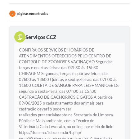
páginas encontradas
2
Serviços CCZ
CONFIRA OS SERVIÇOS E HORÁRIOS DE
ATENDIMENTOS OFERECIDOS PELO CENTRO DE
CONTROLE DE ZOONOSES VACINAÇÃO Segundas,
terças e quartas-feiras: das 07h30 às 15h30
CHIPAGEM Segundas, terças e quartas-feiras: das
07h00 às 13h00 Quintas e sextas-feiras: das 07h00 às
11h00 COLETA DE SANGUE PARA LEISHMANIOSE De
segunda a sexta-feira: das 07h00 às 15h30
CASTRAÇÃO DE CACHORROS E GATOS A partir de
09/06/2025 o cadastramento dos animais para
castração deverão podem ser
realizados presencialmente na Secretaria de Limpeza
Pública e Meio ambiente, com o Técnico de
Veterinária Caio Levorato, ou online, por meio do link:
https://dracena.1doc.com.br/b.php?
pg=o%2Fbusca_servicos&search=gatos A Secretaria