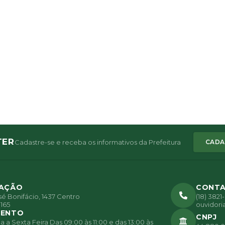
TER
Cadastre-se e receba os informativos da Prefeitura
CADA
ZAÇÃO
CONT
é Bonifácio, 1437 Centro
(18) 382
165
ouvidori
MENTO
CNPJ
a Sexta Feira Das 09:00 às 11:00 e das 13:00 às