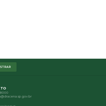
STRAR
ATO
1-8000
a@dracena.sp.gov.br