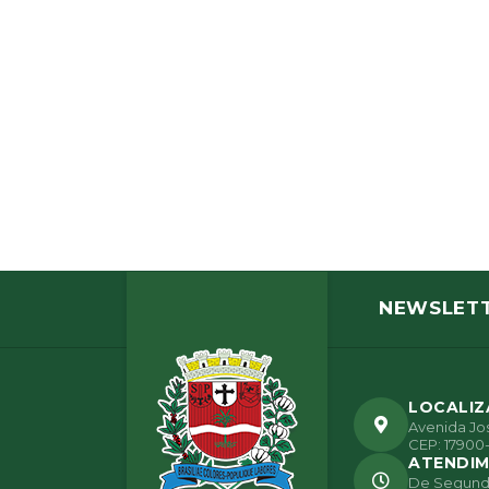
NEWSLET
LOCALI
Avenida Jos
CEP: 17900-
ATENDI
De Segunda 