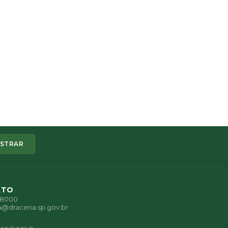
STRAR
ATO
1-8000
a@dracena.sp.gov.br