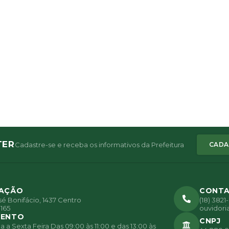
TER
Cadastre-se e receba os informativos da Prefeitura
CADA
ZAÇÃO
CONT
é Bonifácio, 1437 Centro
(18) 382
165
ouvidori
MENTO
CNPJ
a Sexta Feira Das 09:00 às 11:00 e das 13:00 às