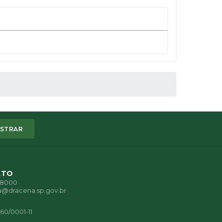
STRAR
ATO
1-8000
a@dracena.sp.gov.br
60/0001-11