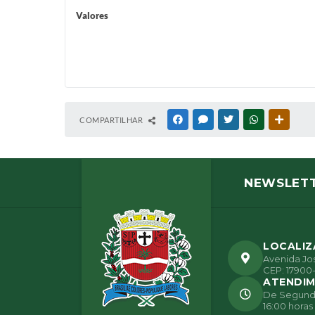
Valores
COMPARTILHAR
FACEBOOK
MESSENGER
TWITTER
WHATSAPP
OUTRAS
NEWSLET
LOCALI
Avenida Jos
CEP: 17900-
ATENDI
De Segunda 
16:00 horas