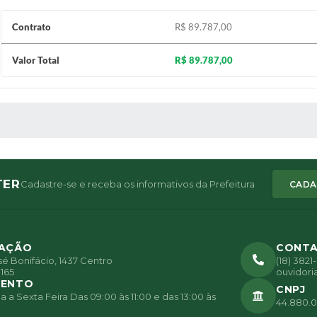
Contrato
R$ 89.787,00
Valor Total
R$ 89.787,00
 MÍDIAS
TER
Cadastre-se e receba os informativos da Prefeitura
CADA
ZAÇÃO
CONT
é Bonifácio, 1437 Centro
(18) 382
165
ouvidori
MENTO
CNPJ
a Sexta Feira Das 09:00 às 11:00 e das 13:00 às
44.880.0