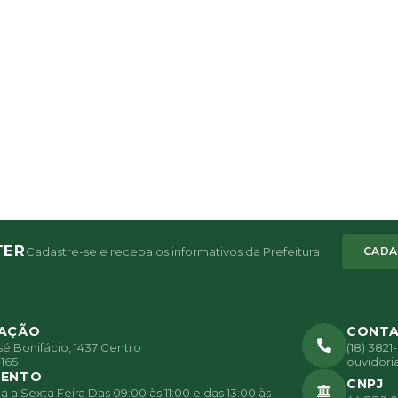
TER
Cadastre-se e receba os informativos da Prefeitura
CADA
ZAÇÃO
CONT
é Bonifácio, 1437 Centro
(18) 382
165
ouvidori
MENTO
CNPJ
a Sexta Feira Das 09:00 às 11:00 e das 13:00 às