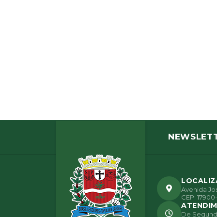
NEWSLET
LOCALI
Avenida Jos
CEP: 17900-
ATENDI
De Segunda 