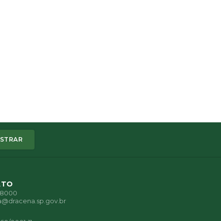
STRAR
ATO
1-8000
a@dracena.sp.gov.br