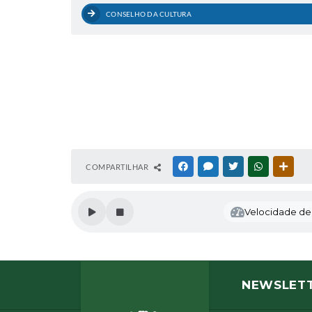
CONSELHO DA CULTURA
COMPARTILHAR
FACEBOOK
MESSENGER
TWITTER
WHATSAPP
OUTR
Velocidade de l
NEWSLET