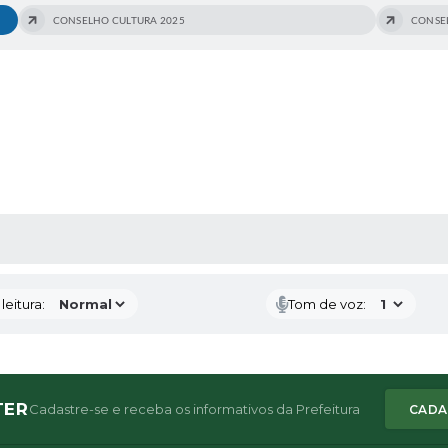
CONSELHO CULTURA 2025
CONSE
AS MÍDIAS
eitura:
Tom de voz:
TER
Cadastre-se e receba os informativos da Prefeitura
CADA