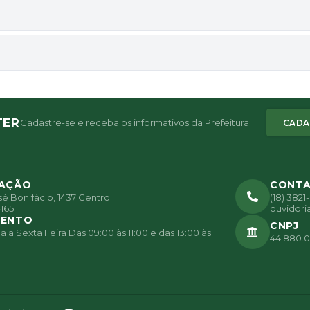
TER
Cadastre-se e receba os informativos da Prefeitura
CADA
ZAÇÃO
CONT
é Bonifácio, 1437 Centro
(18) 382
165
ouvidori
MENTO
CNPJ
a Sexta Feira Das 09:00 às 11:00 e das 13:00 às
44.880.0