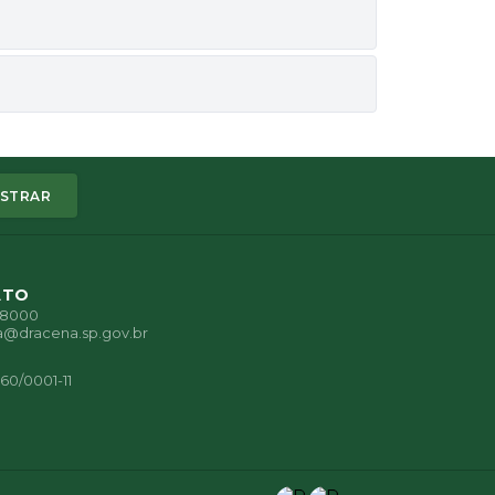
STRAR
ATO
1-8000
a@dracena.sp.gov.br
60/0001-11