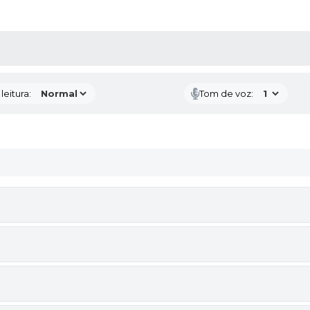
AS MÍDIAS
eitura:
Tom de voz: