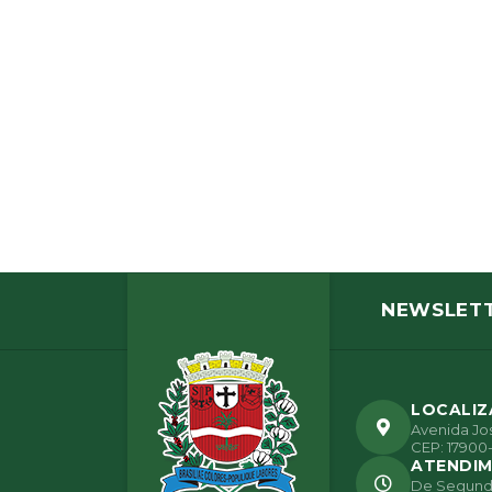
NEWSLET
LOCALI
Avenida Jos
CEP: 17900-
ATENDI
De Segunda 