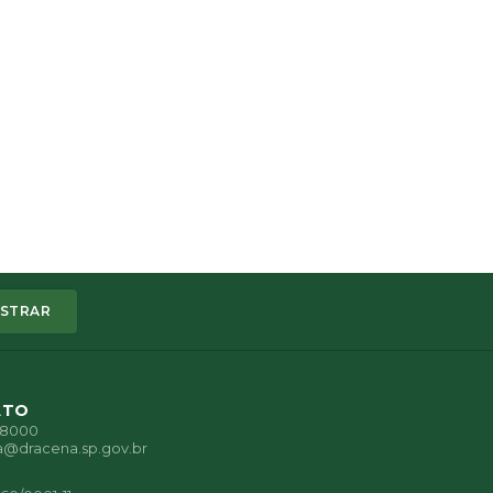
STRAR
ATO
1-8000
a@dracena.sp.gov.br