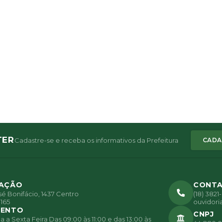
TER
Cadastre-se e receba os informativos da Prefeitura
CADA
ZAÇÃO
CONT
é Bonifácio, 1437 Centro
(18) 382
165
ouvidori
MENTO
CNPJ
a Sexta Feira Das 09:00 às 11:00 e das 13:00 às