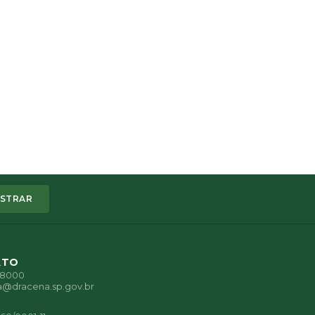
STRAR
ATO
1-8000
a@dracena.sp.gov.br