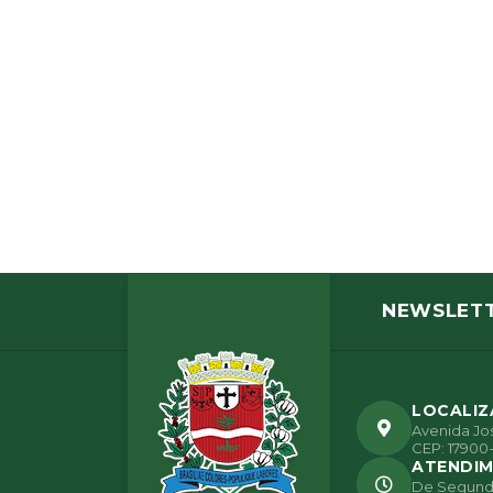
NEWSLET
LOCALI
Avenida Jos
CEP: 17900-
ATENDI
De Segunda 