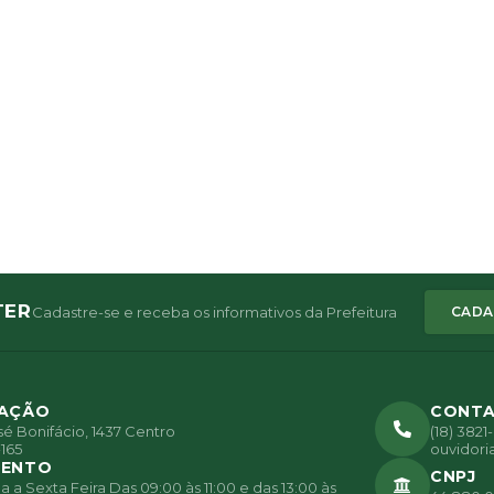
TER
Cadastre-se e receba os informativos da Prefeitura
CADA
ZAÇÃO
CONT
é Bonifácio, 1437 Centro
(18) 382
165
ouvidori
MENTO
CNPJ
a Sexta Feira Das 09:00 às 11:00 e das 13:00 às