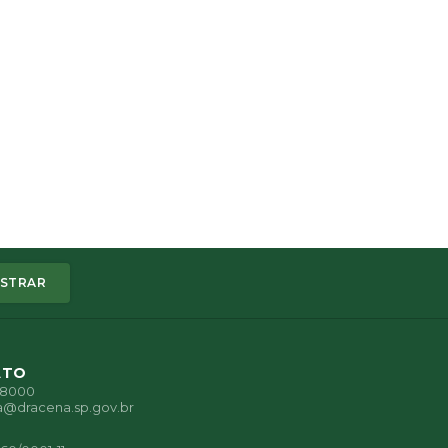
STRAR
ATO
1-8000
a@dracena.sp.gov.br