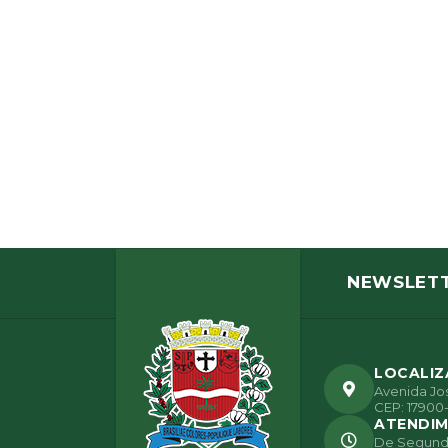
NEWSLET
LOCALI
Avenida Jos
CEP: 17900-
ATENDI
De Segunda 