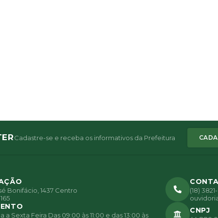
TER
Cadastre-se e receba os informativos da Prefeitura
CADA
ZAÇÃO
CONT
é Bonifácio, 1437 Centro
(18) 382
165
ouvidori
MENTO
CNPJ
a Sexta Feira Das 09:00 às 11:00 e das 13:00 às