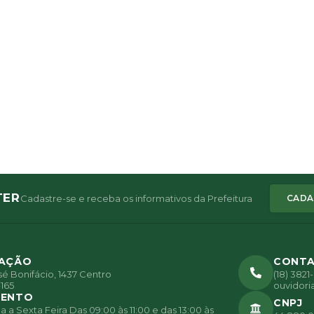
TER
Cadastre-se e receba os informativos da Prefeitura
CADA
ZAÇÃO
CONT
é Bonifácio, 1437 Centro
(18) 382
165
ouvidori
MENTO
CNPJ
a Sexta Feira Das 09:00 às 11:00 e das 13:00 às