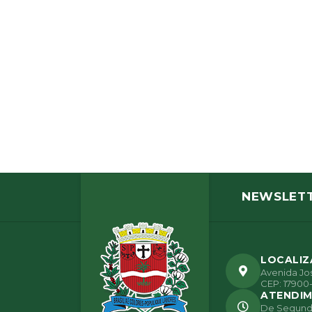
NEWSLET
LOCALI
Avenida Jos
CEP: 17900-
ATENDI
De Segunda 