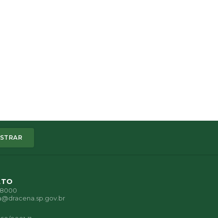
STRAR
ATO
1-8000
a@dracena.sp.gov.br